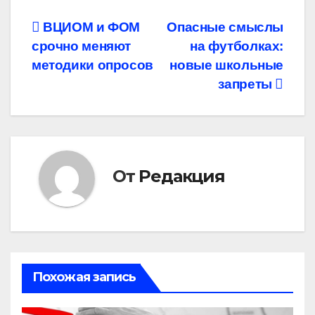
Навигация
ВЦИОМ и ФОМ
Опасные смыслы
срочно меняют
на футболках:
по
методики опросов
новые школьные
записям
запреты
От
Редакция
Похожая запись