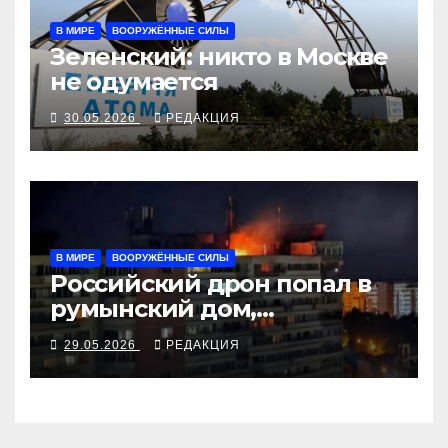
В МИРЕ
ВООРУЖЁННЫЕ СИЛЫ
Зеленский: никто в Москве
не одумается
30.05.2026
РЕДАКЦИЯ
В МИРЕ
ВООРУЖЁННЫЕ СИЛЫ
Российский дрон попал в
румынский дом,
украинские БПЛА бьют по
29.05.2026
РЕДАКЦИЯ
российским НПЗ