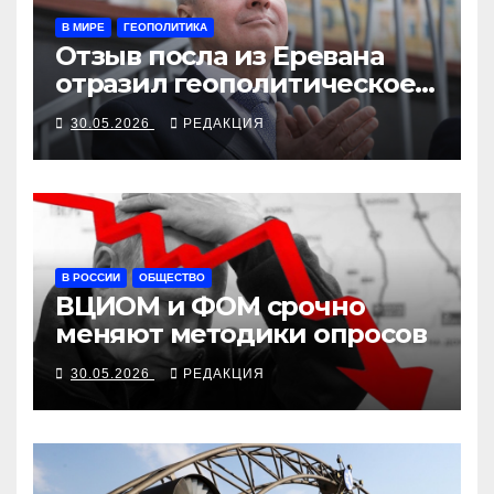
В МИРЕ
ГЕОПОЛИТИКА
Отзыв посла из Еревана
отразил геополитическое
поражение РФ
30.05.2026
РЕДАКЦИЯ
В РОССИИ
ОБЩЕСТВО
ВЦИОМ и ФОМ срочно
меняют методики опросов
30.05.2026
РЕДАКЦИЯ