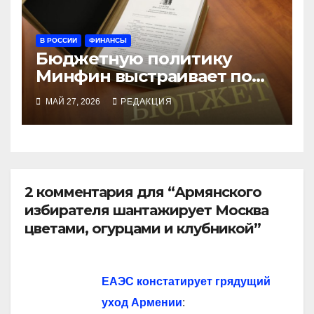
В РОССИИ
ФИНАНСЫ
Бюджетную политику
Минфин выстраивает по
Ленину
МАЙ 27, 2026
РЕДАКЦИЯ
2 комментария для “Армянского
избирателя шантажирует Москва
цветами, огурцами и клубникой”
ЕАЭС констатирует грядущий
уход Армении
: