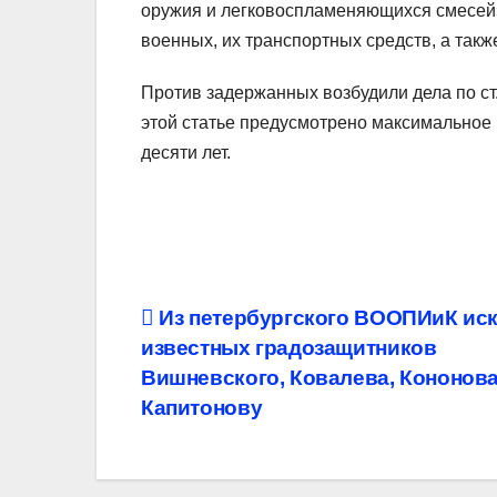
оружия и легковоспламеняющихся смесей»
военных, их транспортных средств, а так
Против задержанных возбудили дела по ст.
этой статье предусмотрено максимальное 
десяти лет.
Навигация
Из петербургского ВООПИиК ис
известных градозащитников
по
Вишневского, Ковалева, Кононова
записям
Капитонову