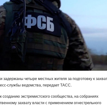
ти задержаны четыре местных жителя за подготовку к захва
ресс-службы ведомства, передает ТАСС.
 созданию экстремистского сообщества, на собраниях
ственному захвату власти с применением огнестрельного