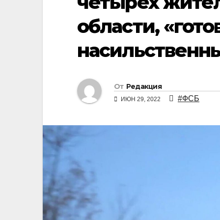
четырех жите
области, «гот
насильственны
От
Редакция
#ФСБ
ИЮН 29, 2022