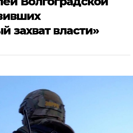
лей Волгоградской
овивших
й захват власти»