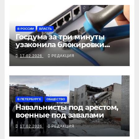
В РОССИИ
ВЛАСТЬ
Госдума за три минуты
узаконила блокировки
связи в стране
17.02.2026
РЕДАКЦИЯ
В ПЕТЕРБУРГЕ
ОБЩЕСТВО
Навальнисты под арестом,
военные под завалами
17.02.2026
РЕДАКЦИЯ