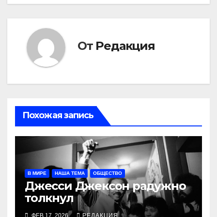
От
Редакция
Похожая запись
В МИРЕ
НАША ТЕМА
ОБЩЕСТВО
Джесси Джексон радужно
толкнул
ФЕВ 17, 2026
РЕДАКЦИЯ