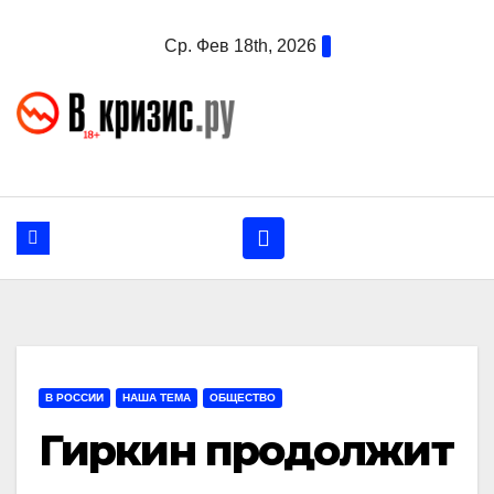
Перейти
Ср. Фев 18th, 2026
к
содержанию
В РОССИИ
НАША ТЕМА
ОБЩЕСТВО
Гиркин продолжит