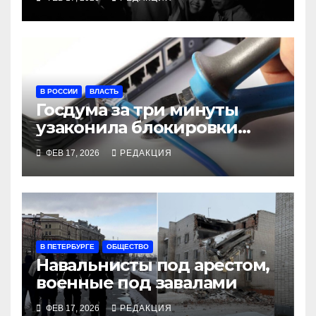
В РОССИИ
ВЛАСТЬ
Госдума за три минуты
узаконила блокировки
связи в стране
ФЕВ 17, 2026
РЕДАКЦИЯ
В ПЕТЕРБУРГЕ
ОБЩЕСТВО
Навальнисты под арестом,
военные под завалами
ФЕВ 17, 2026
РЕДАКЦИЯ