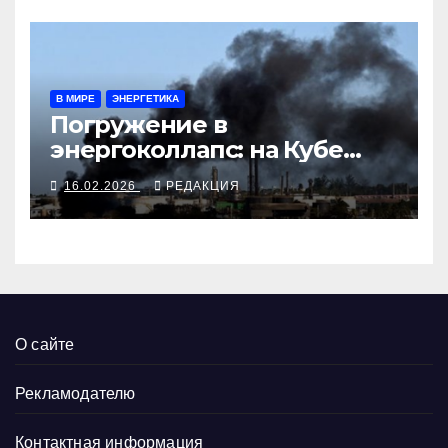
В МИРЕ
ЭНЕРГЕТИКА
Погружение в
энергоколлапс: на Кубе
отменён даже сигарный
16.02.2026
РЕДАКЦИЯ
фестиваль
О сайте
Рекламодателю
Контактная информация