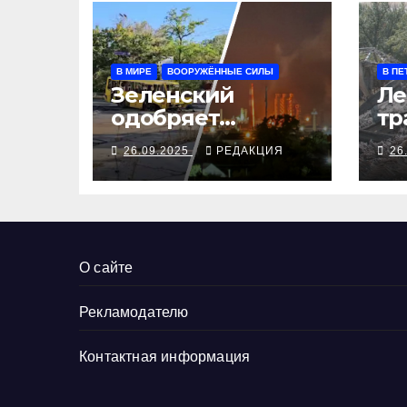
В МИРЕ
ВООРУЖЁННЫЕ СИЛЫ
В ПЕ
Зеленский
Ле
одобряет
тр
выступления
се
26.09.2025
РЕДАКЦИЯ
26
Трампа, ВСУ
ал
закрыли
Добропольский
рубеж
О сайте
Рекламодателю
Контактная информация