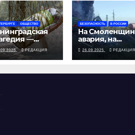
ТЕРБУРГЕ
ОБЩЕСТВО
БЕЗОПАСНОСТЬ
В РОССИИ
нинградская
На Смоленщин
агедия —
авария, на
рия смертей от
Псковщине
.09.2025
РЕДАКЦИЯ
26.09.2025
РЕДАКЦИ
косуррогата
взрыв