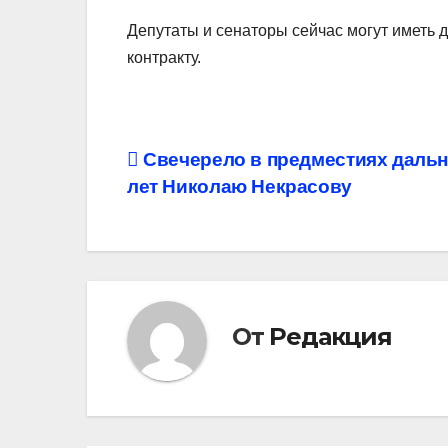
Депутаты и сенаторы сейчас могут иметь
контракту.
Навигация
Свечерело в предместиях дальн
лет Николаю Некрасову
по
записям
От
Редакция