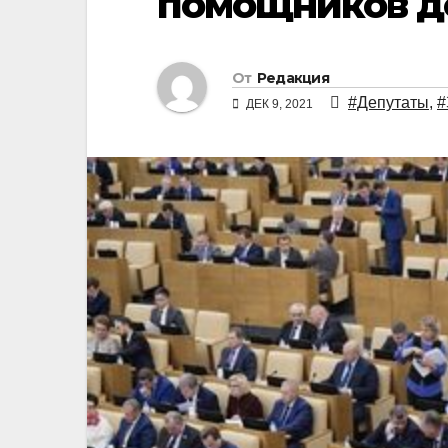
помощников де
От
Редакция
#Депутаты
,
#
ДЕК 9, 2021