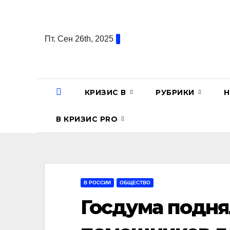
Перейти
к
содержанию
Пт. Сен 26th, 2025
КРИЗИС В
РУБРИКИ
Н
В КРИЗИС PRO
В РОССИИ
ОБЩЕСТВО
Госдума подня