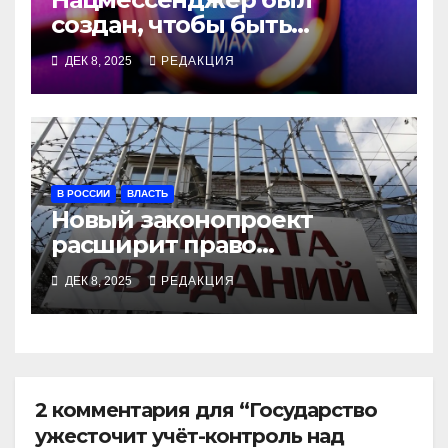
создан, чтобы быть
отвергнутым
ДЕК 8, 2025
РЕДАКЦИЯ
В РОССИИ
ВЛАСТЬ
Новый законопроект
расширит право
заключённых на свидания
ДЕК 8, 2025
РЕДАКЦИЯ
2 комментария для “Государство
ужесточит учёт-контроль над