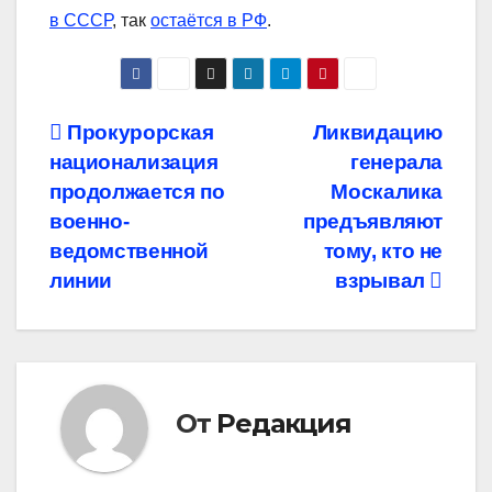
в СССР
, так
остаётся в РФ
.
Навигация
Прокурорская
Ликвидацию
национализация
генерала
по
продолжается по
Москалика
записям
военно-
предъявляют
ведомственной
тому, кто не
линии
взрывал
От
Редакция