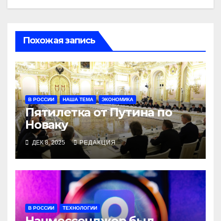
Похожая запись
В РОССИИ
НАША ТЕМА
ЭКОНОМИКА
Пятилетка от Путина по
Новаку
ДЕК 8, 2025
РЕДАКЦИЯ
В РОССИИ
ТЕХНОЛОГИИ
Нацмессенджер был