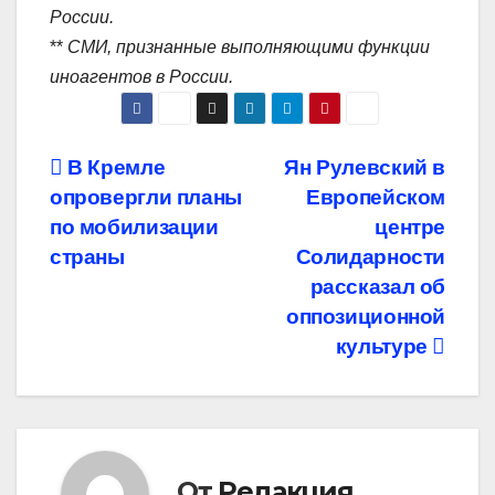
России.
**
СМИ, признанные выполняющими функции
иноагентов в России.
Навигация
В Кремле
Ян Рулевский в
опровергли планы
Европейском
по
по мобилизации
центре
записям
страны
Солидарности
рассказал об
оппозиционной
культуре
От
Редакция