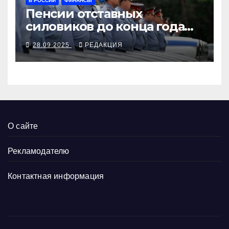
В РОССИИ
ФИНАНСЫ
Пенсии отставных
силовиков до конца года
повысятся вместе с
28.09.2025
РЕДАКЦИЯ
окладами действующих
О сайте
Рекламодателю
Контактная информация