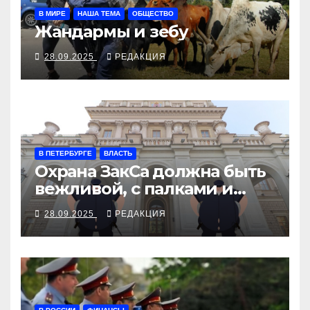
В МИРЕ
НАША ТЕМА
ОБЩЕСТВО
Жандармы и зебу
28.09.2025
РЕДАКЦИЯ
В ПЕТЕРБУРГЕ
ВЛАСТЬ
Охрана ЗакСа должна быть
вежливой, с палками и
наручниками
28.09.2025
РЕДАКЦИЯ