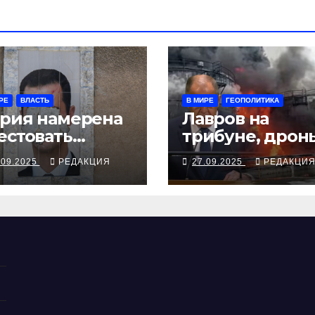
РЕ
ВЛАСТЬ
В МИРЕ
ГЕОПОЛИТИКА
рия намерена
Лавров на
естовать
трибуне, дрон
жавшего в
над Чувашией
.09.2025
РЕДАКЦИЯ
27.09.2025
РЕДАКЦИ
скву экс-
ктатора