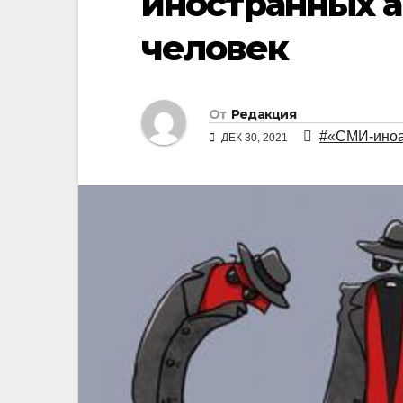
иностранных а
человек
От
Редакция
#«СМИ-иноа
ДЕК 30, 2021