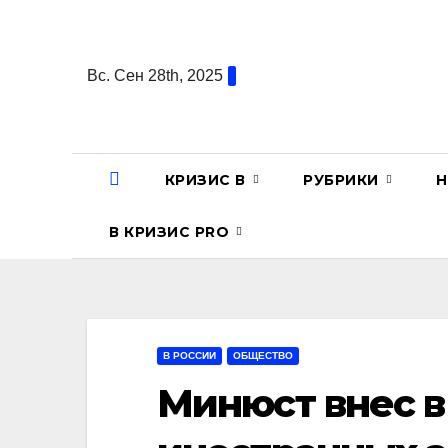
Перейти
к
содержанию
Вс. Сен 28th, 2025
КРИЗИС В
РУБРИКИ
Н
В КРИЗИС PRO
В РОССИИ
ОБЩЕСТВО
Минюст внес в