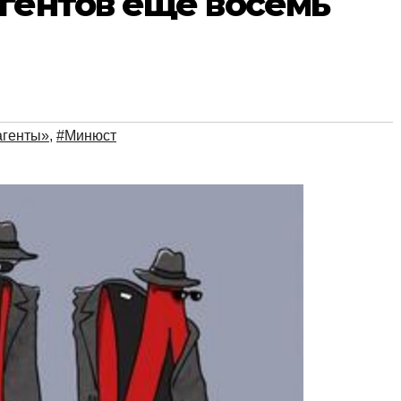
гентов еще восемь
генты»
,
#Минюст