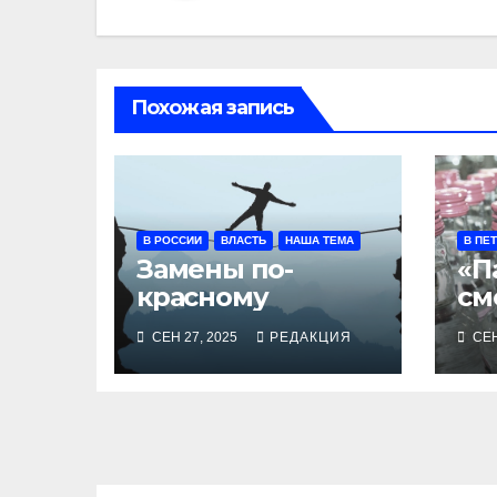
Похожая запись
В РОССИИ
ВЛАСТЬ
НАША ТЕМА
В ПЕ
Замены по-
«П
красному
см
ра
СЕН 27, 2025
РЕДАКЦИЯ
СЕН
Ле