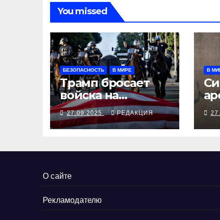
You missed
БЕЗОПАСНОСТЬ
В МИРЕ
В МИ
Трамп бросает
Си
войска на
ар
Портленд
бе
27.09.2025
РЕДАКЦИЯ
27
Мо
ди
О сайте
Рекламодателю