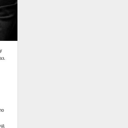
у
аз.
ло
нд