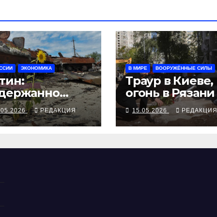
ССИИ
ЭКОНОМИКА
В МИРЕ
ВООРУЖЁННЫЕ СИЛЫ
тин:
Траур в Киеве,
держанно
огонь в Рязани
ажем, но всё-
Ейске
.05.2026
РЕДАКЦИЯ
15.05.2026
РЕДАКЦИ
ки»