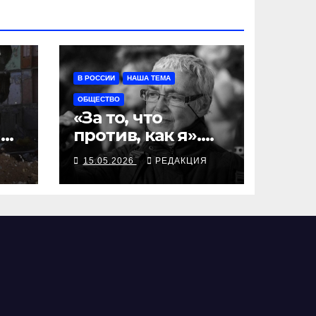
В РОССИИ
НАША ТЕМА
ОБЩЕСТВО
«За то, что
 и
против, как я».
Покончила с
Я
15.05.2026
РЕДАКЦИЯ
собой Нина
Литвинова