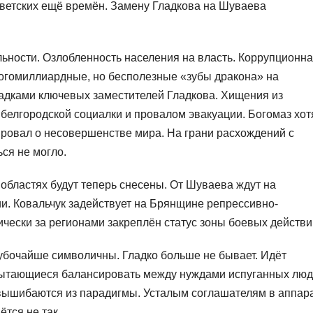
ветских ещё времён. Замену Гладкова на Шуваева
ьности. Озлобленность населения на власть. Коррупционн
ногомиллиардные, но бесполезные «зубы дракона» на
садками ключевых заместителей Гладкова. Хищения из
белгородской социалки и провалом эвакуации. Богомаз хот
ировал о несовершенстве мира. На грани расхождений с
ся не могло.
 областях будут теперь снесены. От Шуваева ждут на
. Ковальчук задействует на Брянщине репрессивно-
чески за регионами закреплён статус зоны боевых действи
убочайше символичны. Гладко больше не бывает. Идёт
пытающиеся балансировать между нуждами испуганных лю
 вышибаются из парадигмы. Усталым соглашателям в аппар
ётся не так.