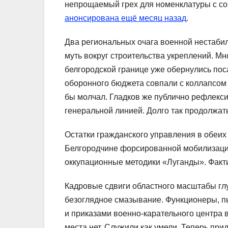
непрощаемый грех для номенклатуры с со
анонсирована ещё месяц назад
.
Два региональных очага военной нестабил
муть вокруг строительства укреплений. М
белгородской границе уже обернулись по
оборонного бюджета совпали с коллапсом 
бы молчал. Гладков же публично рефлекс
генеральной линией. Долго так продолжать
Остатки гражданского управления в обеих
Белгородчине форсированной мобилизации
оккупационные методики «Луганды». Факти
Кадровые сдвиги областного масштабы гл
безоглядное смазывание. Функционеры, 
и приказами военно-карательного центра
места нет. Служили как умели. Теперь прид