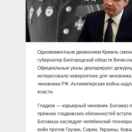
Одномоментным движением Кремль сменил 
губернатор Белгородской области Вячесла
Официальные указы декларируют дежурну
интересовало невероятное для чиновника 
чиновника РФ. Антиимперская война над
власти.
Гладков — карьерный чиновник. Богомаз п
прежних гладковских обязанностей вступ
Богомаза наследует челябинский технокра
войн против Грузии, Сирии, Украины. Ков