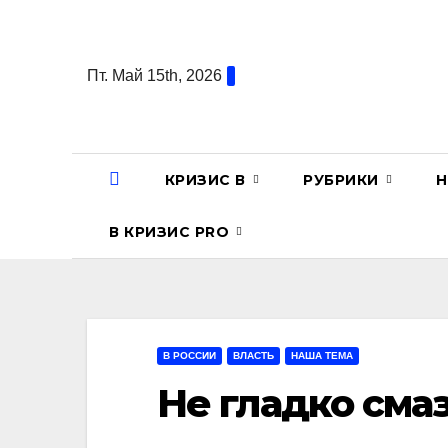
Перейти
к
содержанию
Пт. Май 15th, 2026
КРИЗИС В
РУБРИКИ
Н
В КРИЗИС PRO
В РОССИИ
ВЛАСТЬ
НАША ТЕМА
Не гладко сма