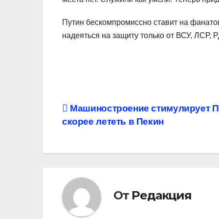
Путин бескомпромиссно ставит на фанатов
надеяться на защиту только от ВСУ, ЛСР, Р
Навигация
Машиностроение стимулирует П
скорее лететь в Пекин
по
записям
От
Редакция