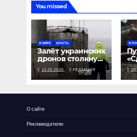
You missed
В МИРЕ
ВЛАСТЬ
В РО
Залёт украинских
Пу
дронов столкнул
«С
латвийское
ск
15.05.2026
РЕДАКЦИЯ
15
правительство
та
О сайте
Рекламодателю