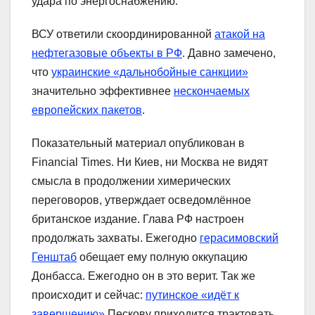
удара по энергоснабжению.
ВСУ ответили скоординированной
атакой на
нефтегазовые объекты в РФ
. Давно замечено,
что
украинские «дальнобойные санкции»
значительно эффективнее
нескончаемых
европейских пакетов
.
Показательный материал опубликован в
Financial Times. Ни Киев, ни Москва не видят
смысла в продолжении химерических
переговоров, утверждает осведомлённое
британское издание. Глава РФ настроен
продолжать захваты. Ежегодно
герасимовский
Генштаб
обещает ему полную оккупацию
Донбасса. Ежегодно он в это верит. Так же
происходит и сейчас:
путинское «идёт к
завершению»
Пескову приходится трактовать