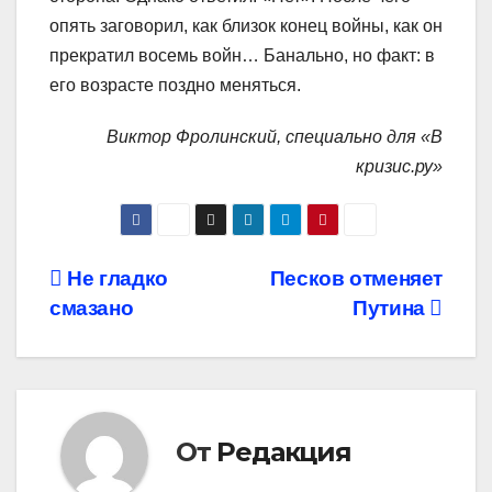
опять заговорил, как близок конец войны, как он
прекратил восемь войн… Банально, но факт: в
его возрасте поздно меняться.
Виктор Фролинский, специально для «В
кризис.ру»
Навигация
Не гладко
Песков отменяет
смазано
Путина
по
записям
От
Редакция