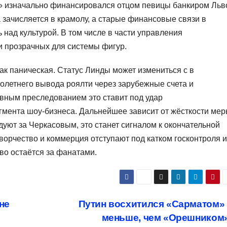
да» изначально финансировался отцом певицы банкиром Ль
зачисляется в крамолу, а старые финансовые связи в
 над культурой. В том числе в части управления
и прозрачных для системы фигур.
ак паническая. Статус Линды может измениться с в
олетнего вывода роялти через зарубежные счета и
овным преследованием это ставит под удар
гмента шоу-бизнеса. Дальнейшее зависит от жёсткости ме
уют за Черкасовым, это станет сигналом к окончательной
Творчество и коммерция отступают под катком госконтроля и
во остаётся за фанатами.
не
Путин восхитился «Сарматом»
меньше, чем «Орешником