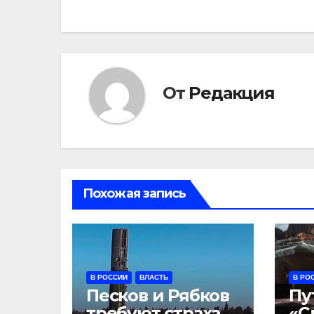
по
записям
От
Редакция
Похожая запись
В РОССИИ
ВЛАСТЬ
В РО
Песков и Рябков
Пу
требуют страха
«С