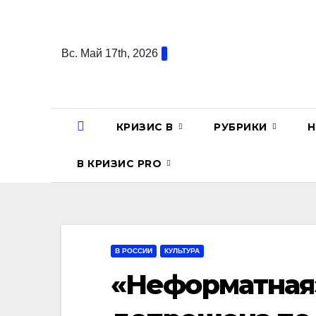
Перейти
к
содержанию
Вс. Май 17th, 2026
КРИЗИС В
РУБРИКИ
Н
В КРИЗИС PRO
В РОССИИ
КУЛЬТУРА
«Неформатная