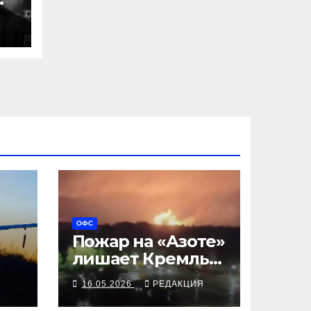
Я
ОФС
Пожар на «Азоте»
лишает Кремль
гексогена
Я
16.05.2026
РЕДАКЦИЯ
ан