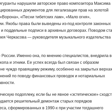
фигуранты нарушили авторское право композитора Максима
ированных документов для легализации прав на золотой
 «Ворона», «Песни тибетских лам», «Мало огня»,
ии. Якобы права были выведены из-под контроля законных
 и поддельные подписи в архивных договорах. Поводом ст
ея Черкасова — руководителя музыкального издательства
 России. Именно она, по мнению специалистов, внедрила в
опа и этники. Ее успех всегда был связан с образом
и, не чуждо правящему режиму, особенно на закрытых верхах
снений по поводу финансовых проводок и нотариальных
авности.
ческую подоплеку, если бы не явное «эстетическое» сходс
юдается решительный демонтаж старых порядков
еса, сформированных в 1990-х при участии тогдашнего