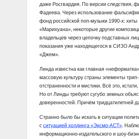
даже Росгвардия. По версии следствия, 
Фадеева. Через использование фальсифиц
фонд российской поп-музыки 1990-х: хиты
«Марихуана», некоторые другие композиц
владельцев через цепочку подставных лиц
показания уже находящегося в СИЗО Андр
«Джем».
Линда известна как главная «неформатка»
массовую культуру страны элементы трип-х
отстраненности и мистики. Всё это, кстат
Но от Линды требуют сугубо земных объя
доверенностей. Причём тридцатилетней д
Странно было бы искать в ситуации полити
с
ситуацией холдинга «Эксмо-АСТ»
. Набл
информационно-издательского и шоу-бизн