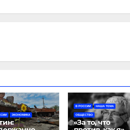
В РОССИИ
НАША ТЕМА
ССИИ
ЭКОНОМИКА
ОБЩЕСТВО
тин:
«За то, что
держанно
против, как я».