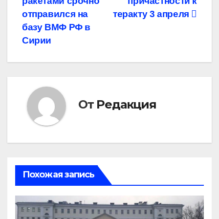
записям
ракетами срочно
причастности к
отправился на
теракту 3 апреля
базу ВМФ РФ в
Сирии
От
Редакция
Похожая запись