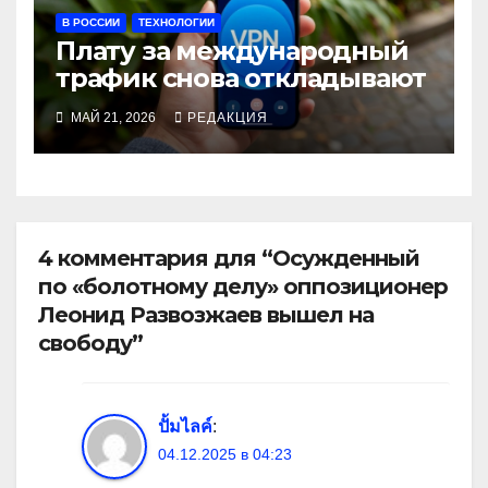
В РОССИИ
ТЕХНОЛОГИИ
Плату за международный
трафик снова откладывают
МАЙ 21, 2026
РЕДАКЦИЯ
4 комментария для “Осужденный
по «болотному делу» оппозиционер
Леонид Развозжаев вышел на
свободу”
ปั้มไลค์
:
04.12.2025 в 04:23