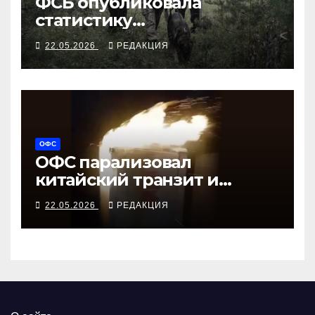
ФСБ опубликовала
статистику
предотвращений
22.05.2026
РЕДАКЦИЯ
ОФС
ОФС парализовал
китайский транзит и
вертолётный завод
22.05.2026
РЕДАКЦИЯ