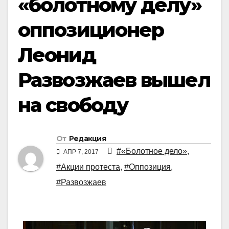
«болотному делу»
оппозиционер
Леонид
Развозжаев вышел
на свободу
От
Редакция
#«Болотное дело»
,
АПР 7, 2017
#Акции протеста
,
#Оппозиция
,
#Развозжаев