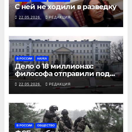
С ней не ходили в разведку
22.05.2026
РЕДАКЦИЯ
В РОССИИ
НАУКА
Дело о 18 миллионах:
философа отправили под
арест за переводы
22.05.2026
РЕДАКЦИЯ
Аристотеля
В РОССИИ
ОБЩЕСТВО