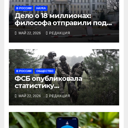
В РОССИИ
НАУКА
Дело о 18 миллионах:
философа отправили под
арест за переводы
МАЙ 22, 2026
РЕДАКЦИЯ
Аристотеля
В РОССИИ
ОБЩЕСТВО
ФСБ опубликовала
статистику
предотвращений
МАЙ 22, 2026
РЕДАКЦИЯ