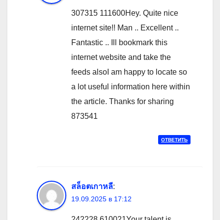
307315 111600Hey. Quite nice
internet site!! Man .. Excellent ..
Fantastic .. Ill bookmark this
internet website and take the
feeds alsoI am happy to locate so
a lot useful information here within
the article. Thanks for sharing
873541
ОТВЕТИТЬ
สล็อตเกาหลี
:
19.09.2025 в 17:12
242228 610021Your talent is