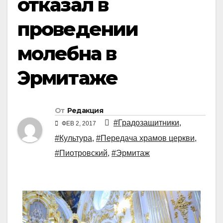
отказал в
проведении
молебна в
Эрмитаже
От
Редакция
#Градозащитники
,
ФЕВ 2, 2017
#Культура
,
#Передача храмов церкви
,
#Пиотровский
,
#Эрмитаж