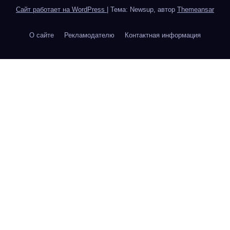
Сайт работает на WordPress
|
Тема: Newsup, автор
Themeansar
О сайте
Рекламодателю
Контактная информация