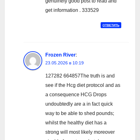
genuinely good post to read and
get information . 333529
ОТВЕТИТЬ
Frozen River
:
23.05.2026 в 10:19
127282 664857The truth is and
see if the Hcg diet protocol and as
a consequence HCG Drops
undoubtedly are a in fact quick
way to be able to shed pounds;
whilst the healthy diet has a
strong will most likely moreover