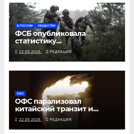
В РОССИИ
ОБЩЕСТВО
ФСБ опубликовала
статистику
предотвращений
22.05.2026
РЕДАКЦИЯ
ОФС
ОФС парализовал
китайский транзит и
вертолётный завод
22.05.2026
РЕДАКЦИЯ