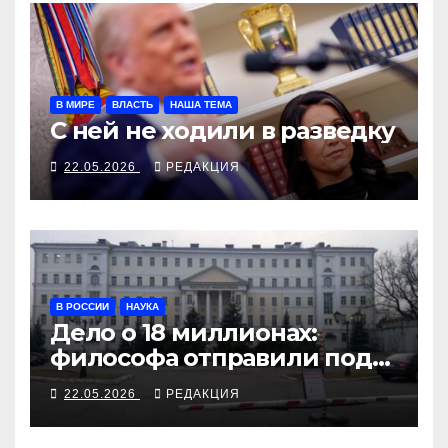
В МИРЕ
ВЛАСТЬ
НАША ТЕМА
С ней не ходили в разведку
22.05.2026
РЕДАКЦИЯ
В РОССИИ
НАУКА
Дело о 18 миллионах:
философа отправили под
арест за переводы
22.05.2026
РЕДАКЦИЯ
Аристотеля