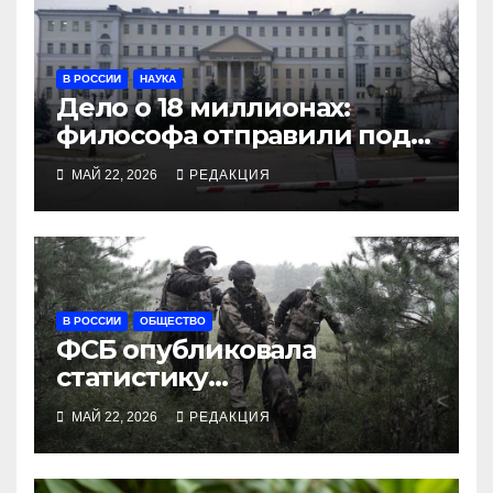
В РОССИИ
НАУКА
Дело о 18 миллионах:
философа отправили под
арест за переводы
МАЙ 22, 2026
РЕДАКЦИЯ
Аристотеля
В РОССИИ
ОБЩЕСТВО
ФСБ опубликовала
статистику
предотвращений
МАЙ 22, 2026
РЕДАКЦИЯ