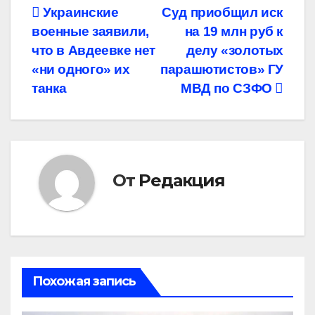
Навигация
Украинские
Суд приобщил иск
военные заявили,
на 19 млн руб к
по
что в Авдеевке нет
делу «золотых
записям
«ни одного» их
парашютистов» ГУ
танка
МВД по СЗФО
От
Редакция
Похожая запись