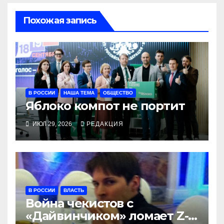
Похожая запись
В РОССИИ
НАША ТЕМА
ОБЩЕСТВО
Яблоко компот не портит
ИЮЛ 29, 2026
РЕДАКЦИЯ
В РОССИИ
ВЛАСТЬ
Война чекистов с
«Дайвинчиком» ломает Z-