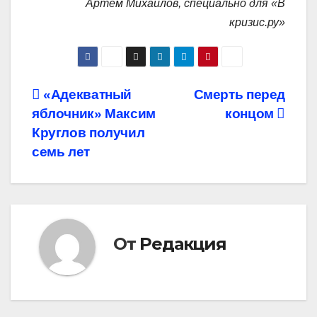
Артём Михайлов, специально для «В
кризис.ру»
Навигация
«Адекватный
Смерть перед
яблочник» Максим
концом
по
Круглов получил
записям
семь лет
От
Редакция