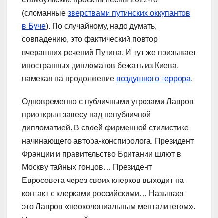
(сломанные
зверствами путинских оккупантов
в Буче
). По случайному, надо думать,
совпадению, это фактический повтор
вчерашних речений Путина. И тут же призывает
иностранных дипломатов бежать из Киева,
намекая на продолжение
воздушного террора
.
Одновременно с публичными угрозами Лавров
приоткрыл завесу над непубличной
дипломатией. В своей фирменной стилистике
начинающего автора-конспиролога. Президент
Франции и правительство Британии шлют в
Москву тайных гонцов… Президент
Евросовета через своих клерков выходит на
контакт с клерками российскими… Называет
это Лавров «неоколониальным менталитетом».