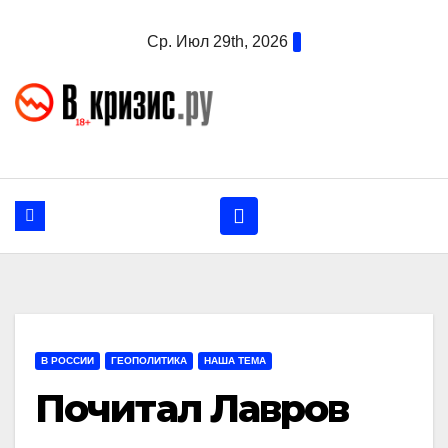
Перейти
Ср. Июл 29th, 2026
к
содержанию
В РОССИИ
ГЕОПОЛИТИКА
НАША ТЕМА
Почитал Лавров