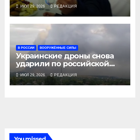
логистику
ИЮЛ 29, 2026
РЕДАКЦИЯ
В РОССИИ
ВООРУЖЁННЫЕ СИЛЫ
Украинские дроны снова
ударили по российской
логистике и нефти
ИЮЛ 29, 2026
РЕДАКЦИЯ
You missed