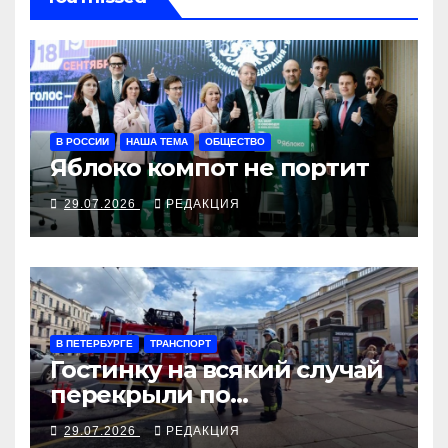
В РОССИИ
НАША ТЕМА
ОБЩЕСТВО
Яблоко компот не портит
29.07.2026
РЕДАКЦИЯ
В ПЕТЕРБУРГЕ
ТРАНСПОРТ
Гостинку на всякий случай
перекрыли по
задымлению
29.07.2026
РЕДАКЦИЯ