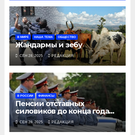
В МИРЕ
НАША ТЕМА
ОБЩЕСТВО
Жандармы и зебу
СЕН 28, 2025
РЕДАКЦИЯ
В РОССИИ
ФИНАНСЫ
Пенсии отставных
силовиков до конца года
повысятся вместе с
СЕН 28, 2025
РЕДАКЦИЯ
окладами действующих