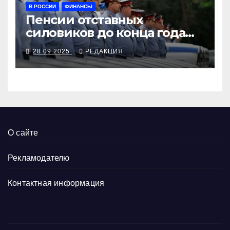
В РОССИИ
ФИНАНСЫ
Пенсии отставных
силовиков до конца года
повысятся вместе с
28.09.2025
РЕДАКЦИЯ
окладами действующих
О сайте
Рекламодателю
Контактная информация