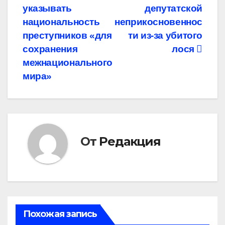
записям
указывать
депутатской
национальность
неприкосновеннос
преступников «для
ти из-за убитого
сохранения
лося
межнационального
мира»
От
Редакция
Похожая запись