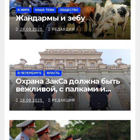
В МИРЕ
НАША ТЕМА
ОБЩЕСТВО
Жандармы и зебу
28.09.2025
РЕДАКЦИЯ
В ПЕТЕРБУРГЕ
ВЛАСТЬ
Охрана ЗакСа должна быть
вежливой, с палками и
наручниками
28.09.2025
РЕДАКЦИЯ