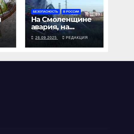
БЕЗОПАСНОСТЬ
В РОССИИ
я
На Смоленщине
авария, на
 от
Псковщине
Я
26.09.2025
РЕДАКЦИЯ
взрыв