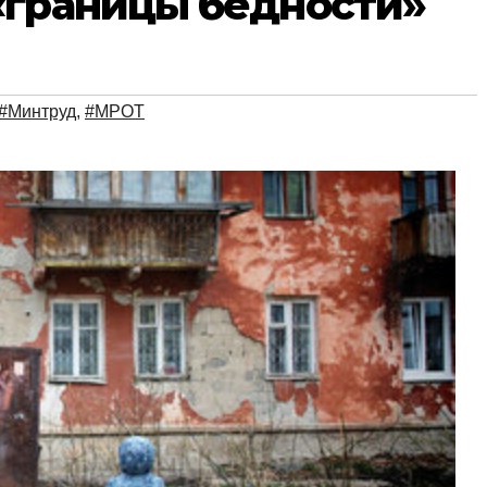
«границы бедности»
#Минтруд
,
#МРОТ