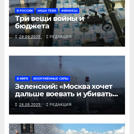
В РОССИИ
НАША ТЕМА
ФИНАНСЫ
Три вещи войны и
бюджета
29.09.2025
РЕДАКЦИЯ
В МИРЕ
ВООРУЖЁННЫЕ СИЛЫ
Зеленский: «Москва хочет
дальше воевать и убивать.
Время для твёрдой
28.09.2025
РЕДАКЦИЯ
реакции»