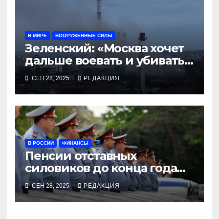
В МИРЕ
ВООРУЖЁННЫЕ СИЛЫ
Зеленский: «Москва хочет
дальше воевать и убивать.
Время для твёрдой
СЕН 28, 2025
РЕДАКЦИЯ
реакции»
В РОССИИ
ФИНАНСЫ
Пенсии отставных
силовиков до конца года
повысятся вместе с
СЕН 28, 2025
РЕДАКЦИЯ
окладами действующих