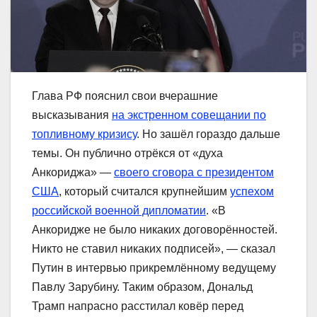
Глава РФ пояснил свои вчерашние
высказывания
на экстренном совещании по
топливному кризису
. Но зашёл гораздо дальше
темы. Он публично отрёкся от «духа
Анкориджа» —
своего сговора с президентом
США
, который считался крупнейшим
успехом
российской военной дипломатии
. «В
Анкоридже не было никаких договорённостей.
Никто не ставил никаких подписей», — сказал
Путин в интервью прикремлённому ведущему
Павлу Зарубину. Таким образом, Дональд
Трамп напрасно расстилал ковёр перед