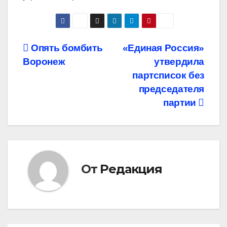
Навигация
Опять бомбить
«Единая Россия»
Воронеж
утвердила
по
партсписок без
записям
председателя
партии
От
Редакция