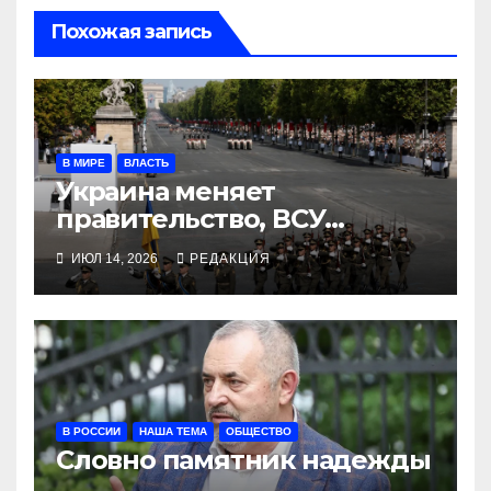
Похожая запись
В МИРЕ
ВЛАСТЬ
Украина меняет
правительство, ВСУ
маршируют в Париже
ИЮЛ 14, 2026
РЕДАКЦИЯ
В РОССИИ
НАША ТЕМА
ОБЩЕСТВО
Словно памятник надежды