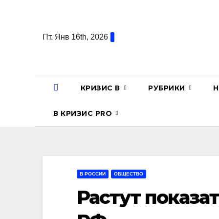
Перейти
к
содержанию
Пт. Янв 16th, 2026
КРИЗИС В
РУБРИКИ
Н
В КРИЗИС PRO
В РОССИИ
ОБЩЕСТВО
Растут показа