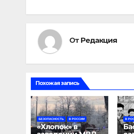
записям
От
Редакция
Похожая запись
БЕЗОПАСНОСТЬ
В РОССИИ
В РО
«Хлопок» в
Ба