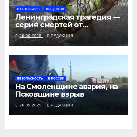
В ПЕТЕРБУРГЕ
ОБЩЕСТВО
Ленинградская трагедия —
серия смертей от
алкосуррогата
26.09.2025
РЕДАКЦИЯ
БЕЗОПАСНОСТЬ
В РОССИИ
На Смоленщине авария, на
Псковщине взрыв
26.09.2025
РЕДАКЦИЯ