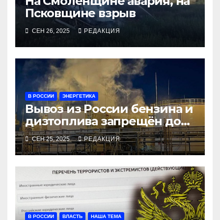
На Смоленщине авария, на
Псковщине взрыв
СЕН 26, 2025
РЕДАКЦИЯ
В РОССИИ
ЭНЕРГЕТИКА
Вывоз из России бензина и
дизтоплива запрещён до
конца года
СЕН 25, 2025
РЕДАКЦИЯ
В РОССИИ
ВЛАСТЬ
НАША ТЕМА