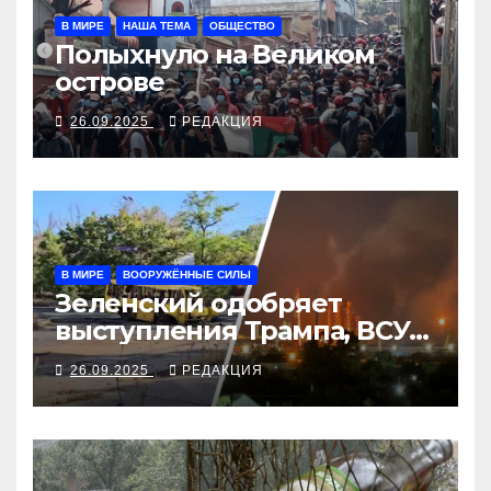
В МИРЕ
НАША ТЕМА
ОБЩЕСТВО
Полыхнуло на Великом
острове
26.09.2025
РЕДАКЦИЯ
В МИРЕ
ВООРУЖЁННЫЕ СИЛЫ
Зеленский одобряет
выступления Трампа, ВСУ
закрыли Добропольский
26.09.2025
РЕДАКЦИЯ
рубеж