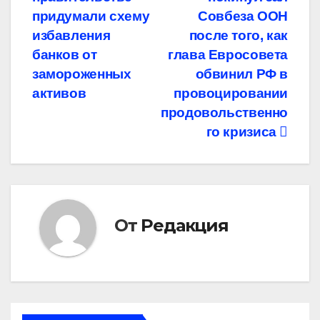
по
придумали схему
Совбеза ООН
записям
избавления
после того, как
банков от
глава Евросовета
замороженных
обвинил РФ в
активов
провоцировании
продовольственно
го кризиса
От
Редакция