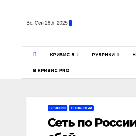
Перейти
к
содержанию
Вс. Сен 28th, 2025
КРИЗИС В
РУБРИКИ
Н
В КРИЗИС PRO
В РОССИИ
ТЕХНОЛОГИИ
Сеть по Росси