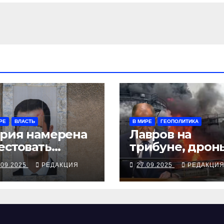
РЕ
ВЛАСТЬ
В МИРЕ
ГЕОПОЛИТИКА
рия намерена
Лавров на
естовать
трибуне, дрон
жавшего в
над Чувашией
.09.2025
РЕДАКЦИЯ
27.09.2025
РЕДАКЦИ
скву экс-
ктатора