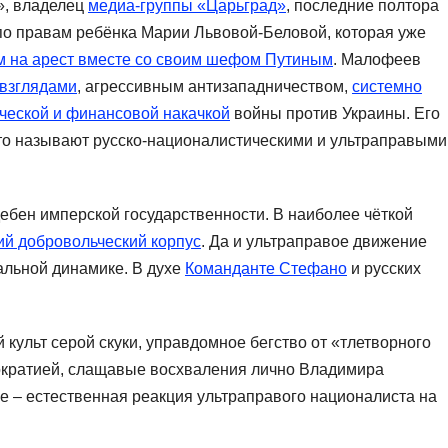
», владелец
медиа-группы «Царьград»
, последние полтора
по правам ребёнка Марии Львовой-Беловой, которая уже
 на арест вместе со своим шефом Путиным
. Малофеев
взглядами
, агрессивным антизападничеством,
системно
ческой и финансовой накачкой
войны против Украины. Его
сто называют русско-националистическими и ультраправыми
бен имперской государственности. В наиболее чёткой
ий добровольческий корпус
. Да и ультраправое движение
альной динамике. В духе
Команданте Стефано
и русских
культ серой скуки, управдомное бегство от «тлетворного
ократией, слащавые восхваления лично Владимира
– естественная реакция ультраправого националиста на