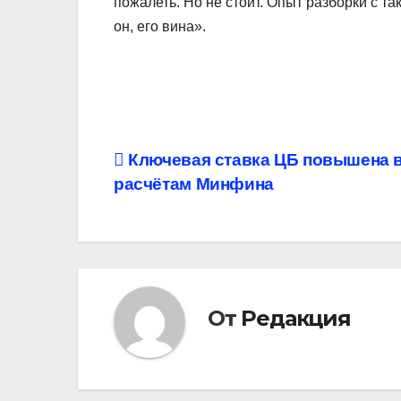
пожалеть. Но не стоит. Опыт разборки с т
он, его вина».
Навигация
Ключевая ставка ЦБ повышена 
расчётам Минфина
по
записям
От
Редакция