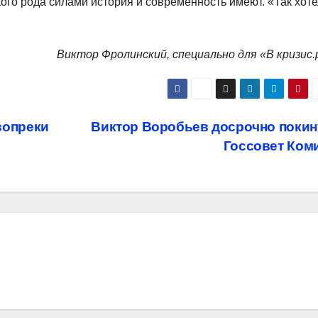
акого рода силами история и современность имеют. «Так хот
Виктор Фролинский, специально для «В кризис.
вопреки
Виктор Воробьев досрочно покин
Госсовет Ком