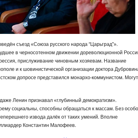
ведён съезд «Союза русского народа “Царьград”».
худшее в черносотенном движении дореволюционной Росси
грессия, прислуживание чиновным хозяевам. Название
нополе и к шовинистической организации доктора Дубровин
истском допросе представился монархо-коммунистом. Могут
 даже Ленин признавал «глубинный демократизм».
оему социальны, способны обращаться к массам. Без особо
теперешнего извода далёк от таких умений. Вполне
миллиардер Константин Малофеев.