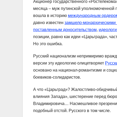
Акционер государственного «Ростелекома
месяца – муж путинской уполномоченной 
вошла в историю
международным ордером
давно известен
замшело-монархическими 
поставленным доносительством
,
идеологи
позиции, равно как идеи «Царьграда», ча
Но это ошибка.
Русский национализм непримиримо вражде
версии эту идеологию олицетворяет
Русск
основано на национал-романтизме и соци
боевиков-солидаристов.
А что «Царьград»? Жалостливо-обидчивый 
влияния Запада», шестерение перед бюр
Владимировича… Насмешливое презрение 
подобный отстой. Русского в том числе.