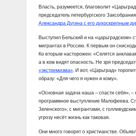
Власть, разумеется, благоволит «Царьград
председатель петербургского Заксобрани
Александра Дугина с его духоскрепным д
Выступил Бельский и на «царьградском» с
мигрантах в Россию. К первым он снисход
Ко вторым насторожен: «Селятся анклавами
а в ком видят опасность. Не зря председа
«экстремизма»
. И вот, «Царьград» тороп
образу: «Для чего я нужен и кому».
«Основная задача наша – спасти себя», –
программное выступление Малофеева. Спа
Зеленского», с мигрантами, с голливудск
угрозу несёт жизнь как таковая.
Они много говорят о христианстве. Объя