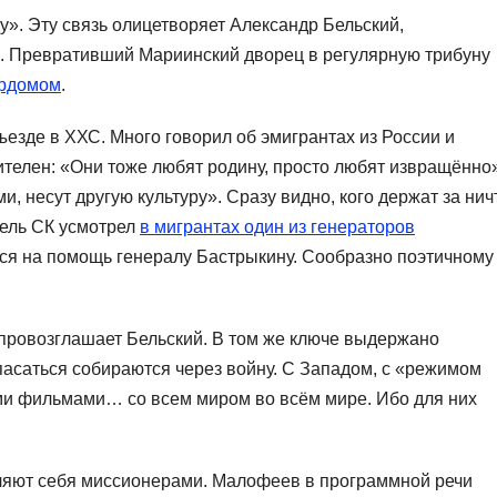
у». Эту связь олицетворяет Александр Бельский,
я. Превративший Мариинский дворец в регулярную трибуну
урдомом
.
ъезде в ХХС. Много говорил об эмигрантах из России и
ителен: «Они тоже любят родину, просто любят извращённо»
, несут другую культуру». Сразу видно, кого держат за нич
тель СК усмотрел
в мигрантах один из генераторов
ится на помощь генералу Бастрыкину. Сообразно поэтичному
 провозглашает Бельский. В том же ключе выдержано
саться собираются через войну. С Западом, с «режимом
ими фильмами… со всем миром во всём мире. Ибо для них
вляют себя миссионерами. Малофеев в программной речи