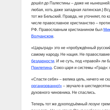
дошёл до Палестины – даже не нынешней,
любая, хоть даже западная латинская.) Вс
тот же Бельский. Правда, не уточняет, по 
числе православное христианство – проти
РФ. Православным христианином был
Мик
Волчанском
.
«Царьград» это не «пробуждённый русский
самому народу. Не нация. Не православие
бездарности
. И не суть, под «правой» ли 
Прилепина
. Союз царя и системы «Град»:
«Спасти себя» – велика цель, ничего не с
организованно!»
– звучало в шестидесятн
духовного чиновника. Не спаслись.
Теперь тот же духоподъёмный лозунг грем