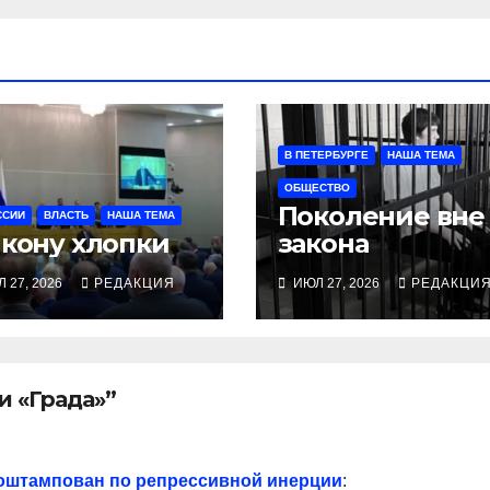
В ПЕТЕРБУРГЕ
НАША ТЕМА
ОБЩЕСТВО
Поколение вне
ССИИ
ВЛАСТЬ
НАША ТЕМА
 кону хлопки
закона
 27, 2026
РЕДАКЦИЯ
ИЮЛ 27, 2026
РЕДАКЦИ
и «Града»”
оштампован по репрессивной инерции
: