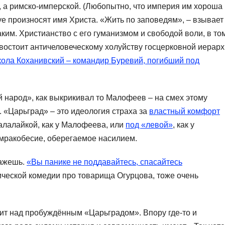
 а римско-имперской. (Любопытно, что империя им хороша
уе произносят имя Христа. «Жить по заповедям», – взывает
каким. Христианство с его гуманизмом и свободой воли, в то
востоит античеловеческому холуйству госцерковной иерар
ола Коханивский – командир Буревий, погибший под
 народ», как выкрикивал то Малофеев – на смех этому
. «Царьград» – это идеология страха за
властный комфорт
балалайкой, как у Малофеева, или
под «левой»
, как у
 мракобесие, оберегаемое насилием.
кажешь.
«Вы панике не поддавайтесь, спасайтесь
ической комедии про товарища Огурцова, тоже очень
ит над пробуждённым «Царьградом». Впору где-то и