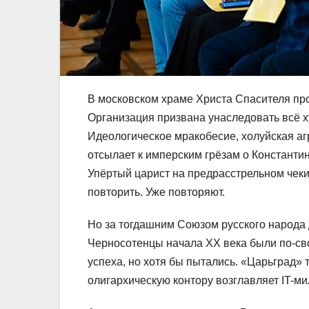
В московском храме Христа Спасителя про
Организация призвана унаследовать всё 
Идеологическое мракобесие, холуйская а
отсылает к имперским грёзам о Константи
Упёртый царист на предрасстрельном чек
повторить. Уже повторяют.
Но за тогдашним Союзом русского народа
Черносотенцы начала XX века были по-св
успеха, но хотя бы пытались. «Царьград» 
олигархическую контору возглавляет IT-