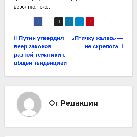
вероятно, тоже.
Навигация
Путин утвердил
«Птичку жалко» —
веер законов
не скрепота
по
разной тематики с
записям
общей тенденцией
От
Редакция