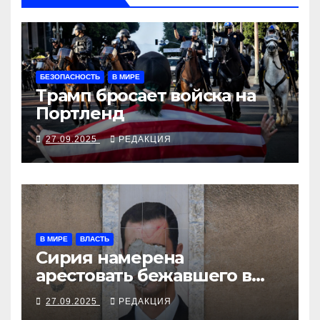
БЕЗОПАСНОСТЬ
В МИРЕ
Трамп бросает войска на
Портленд
27.09.2025
РЕДАКЦИЯ
В МИРЕ
ВЛАСТЬ
Сирия намерена
арестовать бежавшего в
Москву экс-диктатора
27.09.2025
РЕДАКЦИЯ