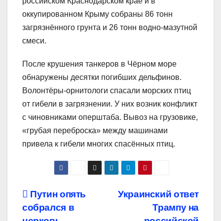
российском Краснодарском крае и в
оккупированном Крыму собраны 86 тонн
загрязнённого грунта и 26 тонн водно-мазутной
смеси.
После крушения танкеров в Чёрном море
обнаружены десятки погибших дельфинов.
Волонтёры-орнитологи спасали морских птиц
от гибели в загрязнении. У них возник конфликт
с чиновниками оперштаба. Вывоз на грузовике,
«грубая переброска» между машинами
привела к гибели многих спасённых птиц.
Навигация
Путин опять
Украинский ответ
собрался в
Трампу на
по
церковь
российской