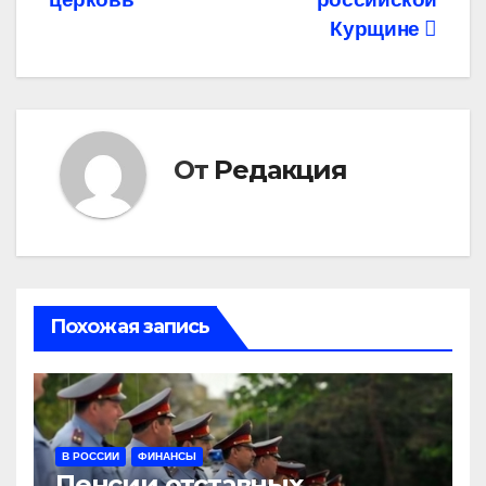
записям
Курщине
От
Редакция
Похожая запись
В РОССИИ
ФИНАНСЫ
Пенсии отставных