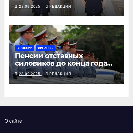
наручниками
28.09.2025
РЕДАКЦИЯ
В РОССИИ
ФИНАНСЫ
Пенсии отставных
силовиков до конца года
повысятся вместе с
28.09.2025
РЕДАКЦИЯ
окладами действующих
О сайте