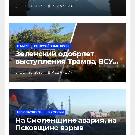
СЕН 27, 2025
РЕДАКЦИЯ
В МИРЕ
ВООРУЖЁННЫЕ СИЛЫ
Зеленский одобряет
выступления Трампа, ВСУ
закрыли Добропольский
СЕН 26, 2025
РЕДАКЦИЯ
рубеж
БЕЗОПАСНОСТЬ
В РОССИИ
На Смоленщине авария, на
Псковщине взрыв