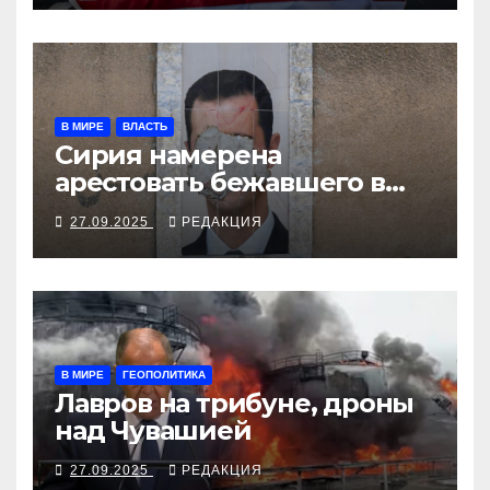
В МИРЕ
ВЛАСТЬ
Сирия намерена
арестовать бежавшего в
Москву экс-диктатора
27.09.2025
РЕДАКЦИЯ
В МИРЕ
ГЕОПОЛИТИКА
Лавров на трибуне, дроны
над Чувашией
27.09.2025
РЕДАКЦИЯ