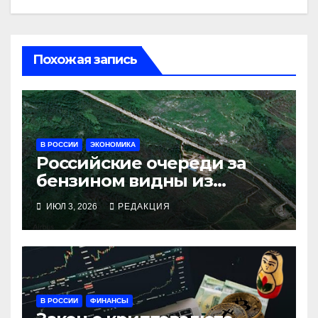
Похожая запись
В РОССИИ
ЭКОНОМИКА
Российские очереди за
бензином видны из
космоса
ИЮЛ 3, 2026
РЕДАКЦИЯ
В РОССИИ
ФИНАНСЫ