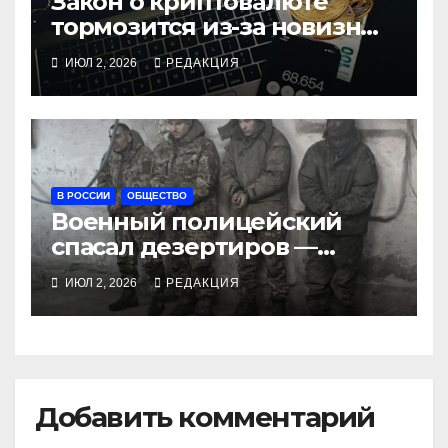
Закон о криптовалюте
тормозится из-за новизны
и сложности
ИЮЛ 2, 2026
РЕДАКЦИЯ
В РОССИИ
ОБЩЕСТВО
Военный полицейский
спасал дезертиров —
получил 10 лет
ИЮЛ 2, 2026
РЕДАКЦИЯ
Добавить комментарий