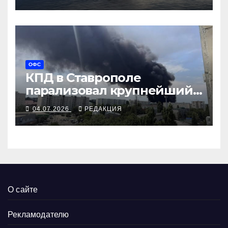
ОФС
КПД в Ставрополе
парализовал крупнейший
технопарк военной
04.07.2026
РЕДАКЦИЯ
логистики
О сайте
Рекламодателю