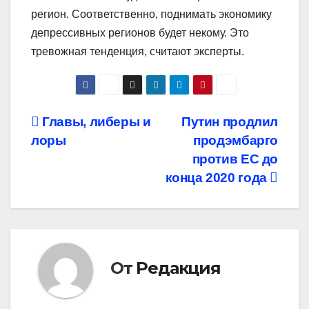
регион. Соответственно, поднимать экономику
депрессивных регионов будет некому. Это
тревожная тенденция, считают эксперты.
Навигация
Главы, либеры и
Путин продлил
лоры
продэмбарго
по
против ЕС до
записям
конца 2020 года
От
Редакция