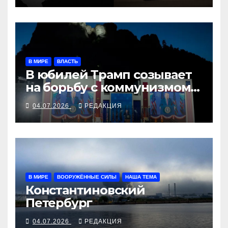
В МИРЕ
ВЛАСТЬ
В юбилей Трамп созывает
на борьбу с коммунизмом
демократов
04.07.2026
РЕДАКЦИЯ
В МИРЕ
ВООРУЖЁННЫЕ СИЛЫ
НАША ТЕМА
Константиновский
Петербург
04.07.2026
РЕДАКЦИЯ