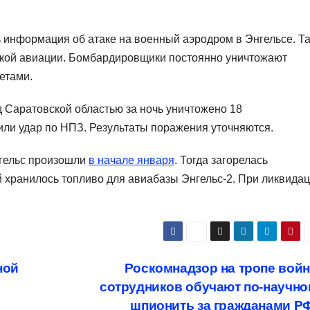
ь информация об атаке на военный аэродром в Энгельсе. Т
ской авиации. Бомбардировщики постоянно уничтожают
етами.
 Саратовской областью за ночь уничтожено 18
ли удар по НПЗ. Результаты поражения уточняются.
нгельс произошли
в начале января
. Тогда загорелась
 хранилось топливо для авиабазы Энгельс-2. При ликвида
ной
Роскомнадзор на тропе вой
сотрудников обучают по-научн
шпионить за гражданами Р