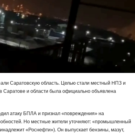
али Саратовскую область. Целью стали местный НПЗ и
 в Саратове и области была официально объявлена
рдил атаку БПЛА и признал «повреждения» на
робностей. Но местные жители уточняют: «промышленный
инадлежит «Роснефти»). Он выпускает бензины, мазут,