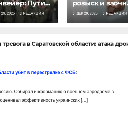
нвейер: Путин
розыск и заочн
пустил
арестован
 29, 2025
РЕДАКЦИЯ
ДЕК 29, 2025
РЕДАКЦИЯ
углогодичный
бывший
изыв
эфэсбэшник из
управления «К
тревога в Саратовской области: атака дро
ласти убит в перестрелке с ФСБ
:
 Россию. Собирал информацию о военном аэродроме в
 оценивал эффективность украинских […]