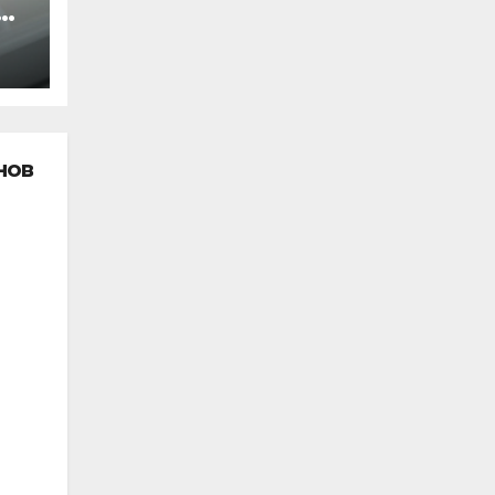
о
»
нов