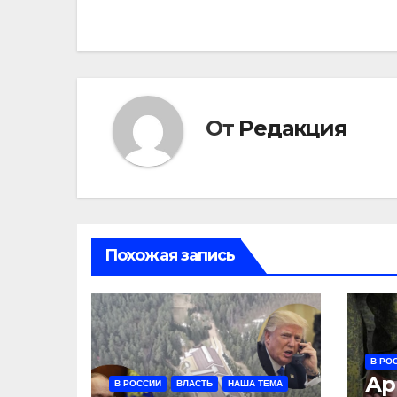
записям
От
Редакция
Похожая запись
В РО
Ар
В РОССИИ
ВЛАСТЬ
НАША ТЕМА