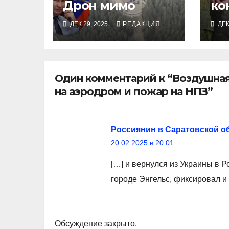
Дрон мимо
ко
за
ДЕК 29, 2025
РЕДАКЦИЯ
ДЕК
кр
пр
Один комментарий к “Воздушная 
на аэродром и пожар на НПЗ”
Россиянин в Саратовской об
20.02.2025 в 20:01
[…] и вернулся из Украины в
городе Энгельс, фиксировал и
Обсуждение закрыто.