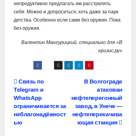
непродуктивно предлагать им расстрелять
себя. Можно и допроситься, хоть даже за парк
детства. Особенно если сами без оружия. Пока
без оружия.
Валентин Мангурицкий, специально для «В
кризис.ру»
Навигация
Связь по
В Волгограде
Telegram и
атакован
по
WhatsApp
нефтеперегонный
записям
ограничивается за
завод, в Унече —
неблагонадёжност
нефтеперекачива
ью
ющая станция