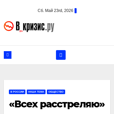
Перейти
Сб. Май 23rd, 2026
к
содержанию
В РОССИИ
НАША ТЕМА
ОБЩЕСТВО
«Всех расстреляю»