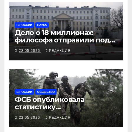
В РОССИИ
НАУКА
Дело о 18 миллионах:
философа отправили под
арест за переводы
22.05.2026
РЕДАКЦИЯ
Аристотеля
В РОССИИ
ОБЩЕСТВО
ФСБ опубликовала
статистику
предотвращений
22.05.2026
РЕДАКЦИЯ