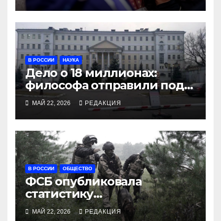
В РОССИИ
НАУКА
Дело о 18 миллионах:
философа отправили под
арест за переводы
МАЙ 22, 2026
РЕДАКЦИЯ
Аристотеля
В РОССИИ
ОБЩЕСТВО
ФСБ опубликовала
статистику
предотвращений
МАЙ 22, 2026
РЕДАКЦИЯ