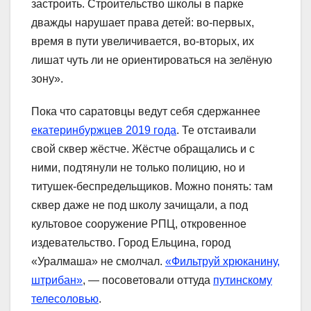
застроить. Строительство школы в парке
дважды нарушает права детей: во-первых,
время в пути увеличивается, во-вторых, их
лишат чуть ли не ориентироваться на зелёную
зону».
Пока что саратовцы ведут себя сдержаннее
екатеринбуржцев 2019 года
. Те отстаивали
свой сквер жёстче. Жёстче обращались и с
ними, подтянули не только полицию, но и
титушек-беспредельщиков. Можно понять: там
сквер даже не под школу зачищали, а под
культовое сооружение РПЦ, откровенное
издевательство. Город Ельцина, город
«Уралмаша» не смолчал.
«Фильтруй хрюканину,
штрибан»
, — посоветовали оттуда
путинскому
телесоловью
.