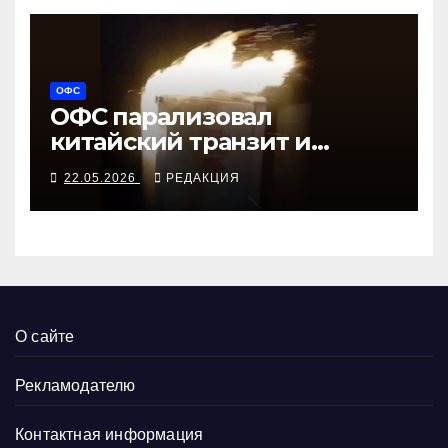
ОФС
ОФС парализовал
китайский транзит и
вертолётный завод
22.05.2026
РЕДАКЦИЯ
О сайте
Рекламодателю
Контактная информация