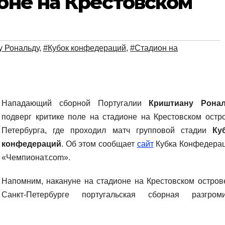
ионе на Крестовском
у Рональду
,
#Кубок конфедераций
,
#Стадион на
Нападающий сборной Португалии
Криштиану Рона
подверг критике поле на стадионе на Крестовском остр
Петербурга, где проходил матч групповой стадии
Ку
конфедераций
. Об этом сообщает
сайт
Кубка Конфедера
«Чемпионат.com».
Напомним, накануне на стадионе на Крестовском остров
Санкт-Петербурге португальская сборная разгром