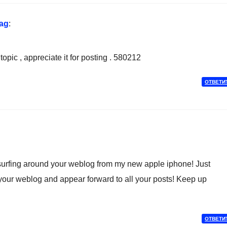
dag
:
pic , appreciate it for posting . 580212
ОТВЕТИ
urfing around your weblog from my new apple iphone! Just
 your weblog and appear forward to all your posts! Keep up
ОТВЕТИ