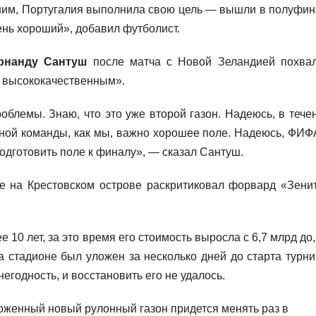
шим, Португалия выполнила свою цель — вышли в полуфин
ень хороший», добавил футболист.
рнанду Сантуш
после матча с Новой Зеландией похва
, высококачественным».
облемы. Знаю, что это уже второй газон. Надеюсь, в тече
чной команды, как мы, важно хорошее поле. Надеюсь, ФИФ
одготовить поле к финалу», — сказал Сантуш.
не на Крестовском острове раскритиковал форвард «Зени
10 лет, за это время его стоимость выросла с 6,7 млрд до,
а стадионе был уложен за несколько дней до старта турни
негодность, и восстановить его не удалось.
ложенный новый рулонный газон придется менять раз в