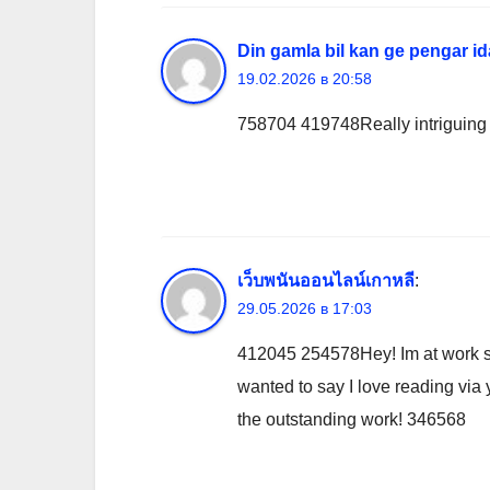
Din gamla bil kan ge pengar i
19.02.2026 в 20:58
758704 419748Really intriguing to
เว็บพนันออนไลน์เกาหลี
:
29.05.2026 в 17:03
412045 254578Hey! Im at work s
wanted to say I love reading via
the outstanding work! 346568