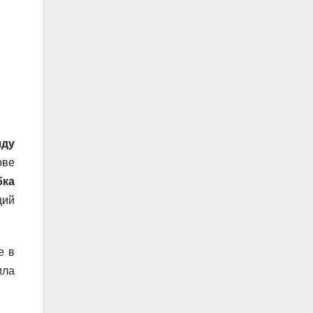
лду
ове
бка
ций
е в
ила