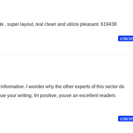
 , super layout, real clean and utilize pleasant. 619438
ОТВЕТИ
nformative. I wonder why the other experts of this sector do
nue your writing. Im positive, youve an excellent readers
ОТВЕТИ