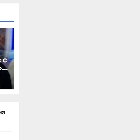
 с
»
Я
на