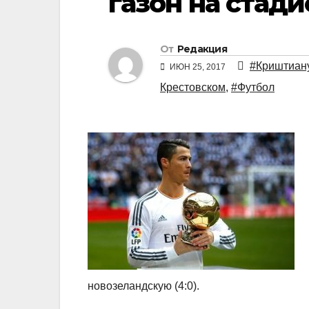
газон на стад
От
Редакция
#Криштиан
ИЮН 25, 2017
Крестовском
,
#Футбол
новозеландскую (4:0).