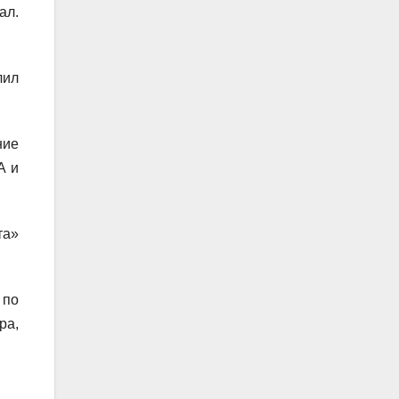
ал.
лил
ние
А и
та»
 по
ра,