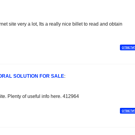
t site very a lot, Its a really nice billet to read and obtain
ОТВЕТИ
ORAL SOLUTION FOR SALE
:
e. Plenty of useful info here. 412964
ОТВЕТИ