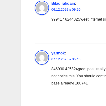
Bilad rafidain
:
06.12.2025 в 09:20
999417 624432Sweet internet site
yarmok
:
07.12.2025 в 05:43
846930 425324great post, really i
not notice this. You should conti
base already! 180741