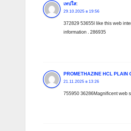
เทปใส
:
29.10.2025 в 19:56
372829 53655I like this web interne
information . 286935
PROMETHAZINE HCL PLAIN 
21.11.2025 в 13:26
755950 36286Magnificent web sit