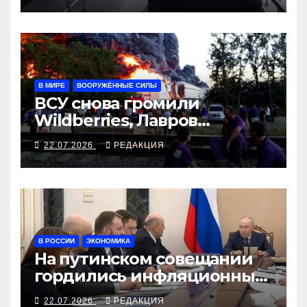
В МИРЕ
ВООРУЖЁННЫЕ СИЛЫ
ВСУ снова громили
Wildberries, Лавров
собрался жаловаться из
22.07.2026
РЕДАКЦИЯ
Манилу в Вашингтон
В РОССИИ
ЭКОНОМИКА
На путинском совещании
гордились инфляционным
разгоном
22.07.2026
РЕДАКЦИЯ