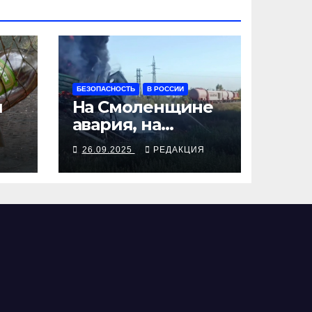
БЕЗОПАСНОСТЬ
В РОССИИ
я
На Смоленщине
авария, на
 от
Псковщине
Я
26.09.2025
РЕДАКЦИЯ
взрыв