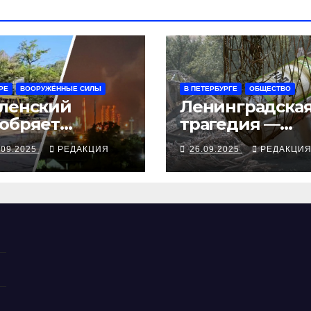
РЕ
ВООРУЖЁННЫЕ СИЛЫ
В ПЕТЕРБУРГЕ
ОБЩЕСТВО
ленский
Ленинградска
обряет
трагедия —
ступления
серия смертей
.09.2025
РЕДАКЦИЯ
26.09.2025
РЕДАКЦИ
ампа, ВСУ
алкосуррогата
крыли
бропольский
беж