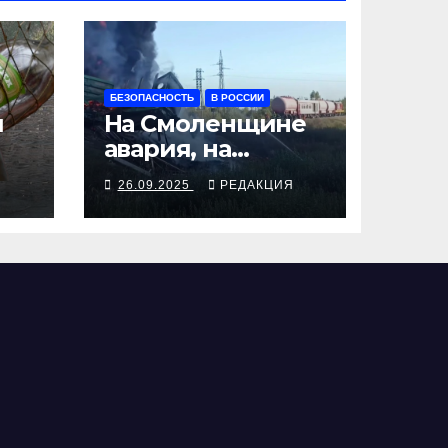
БЕЗОПАСНОСТЬ
В РОССИИ
я
На Смоленщине
авария, на
 от
Псковщине
Я
26.09.2025
РЕДАКЦИЯ
взрыв