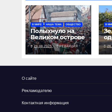
В МИРЕ
НАША ТЕМА
ОБЩЕСТВО
В МИ
Полыхнуло на
Зе
Великом острове
од
вы
26.09.2025
РЕДАКЦИЯ
26
Тр
за
До
ру
О сайте
Рекламодателю
Контактная информация