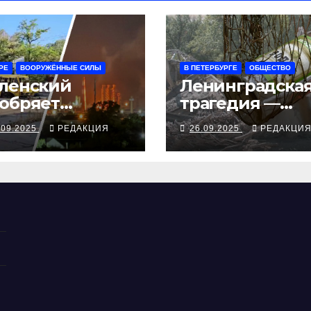
РЕ
ВООРУЖЁННЫЕ СИЛЫ
В ПЕТЕРБУРГЕ
ОБЩЕСТВО
ленский
Ленинградска
обряет
трагедия —
ступления
серия смертей
.09.2025
РЕДАКЦИЯ
26.09.2025
РЕДАКЦИ
ампа, ВСУ
алкосуррогата
крыли
бропольский
беж