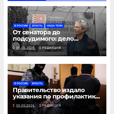
В РОССИИ
ВЛАСТЬ
НАША ТЕМА
От сенатора до
подсудимого: дело
олигарха Мошковича
05.05.2026
РЕДАКЦИЯ
В РОССИИ
ВЛАСТЬ
Правительство издало
указания по профилактике
на подростковом
05.05.2026
РЕДАКЦИЯ
направлении