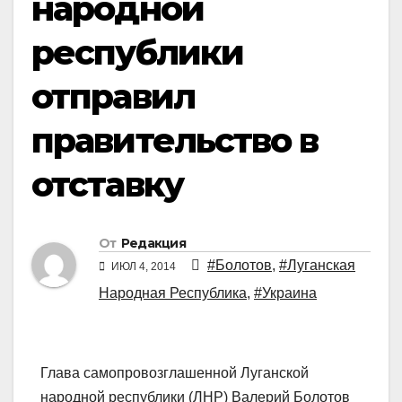
народной
республики
отправил
правительство в
отставку
От
Редакция
#Болотов
,
#Луганская
ИЮЛ 4, 2014
Народная Республика
,
#Украина
Глава самопровозглашенной Луганской
народной республики (ЛНР) Валерий Болотов