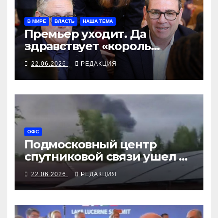
В МИРЕ
ВЛАСТЬ
НАША ТЕМА
Премьер уходит. Да
здравствует «король
севера»?
22.06.2026
РЕДАКЦИЯ
ОФС
Подмосковный центр
спутниковой связи ушел во
«внезону доступа»
22.06.2026
РЕДАКЦИЯ