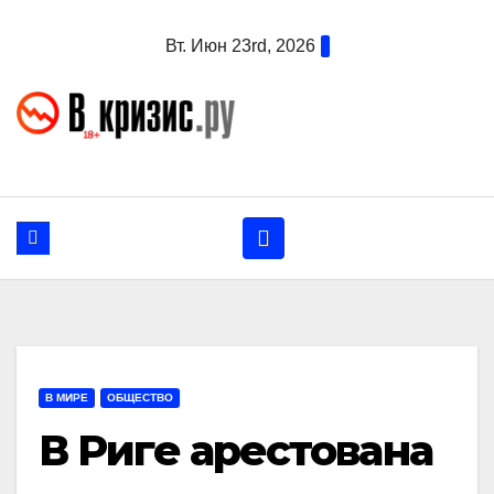
Перейти
Вт. Июн 23rd, 2026
к
содержанию
В МИРЕ
ОБЩЕСТВО
В Риге арестована