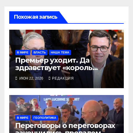
Похожая запись
В МИРЕ
ВЛАСТЬ
НАША ТЕМА
Премьер уходит. Да
здравствует «король
севера»?
ИЮН 22, 2026
РЕДАКЦИЯ
В МИРЕ
ГЕОПОЛИТИКА
Переговоры о переговорах
закончились провалом