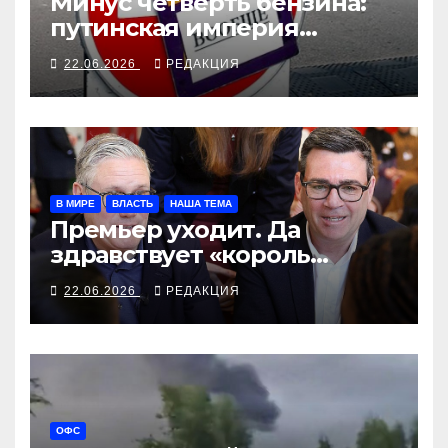
Минус четверть бензина:
путинская империя
осталась без горючего
22.06.2026
РЕДАКЦИЯ
В МИРЕ
ВЛАСТЬ
НАША ТЕМА
Премьер уходит. Да
здравствует «король
севера»?
22.06.2026
РЕДАКЦИЯ
ОФС