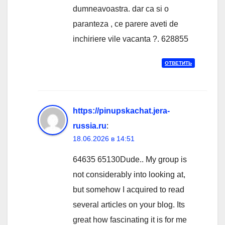
dumneavoastra. dar ca si o
paranteza , ce parere aveti de
inchiriere vile vacanta ?. 628855
ОТВЕТИТЬ
https://pinupskachat.jera-
russia.ru
:
18.06.2026 в 14:51
64635 65130Dude.. My group is
not considerably into looking at,
but somehow I acquired to read
several articles on your blog. Its
great how fascinating it is for me