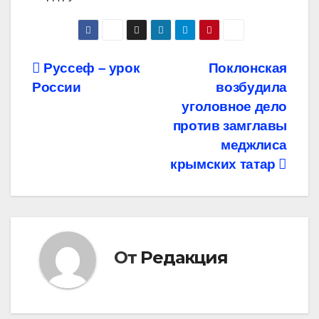
Навигация
Руссеф – урок
Поклонская
России
возбудила
по
уголовное дело
записям
против замглавы
меджлиса
крымских татар
От
Редакция