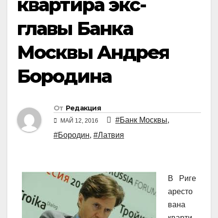
квартира экс-
главы Банка
Москвы Андрея
Бородина
От
Редакция
#Банк Москвы
,
МАЙ 12, 2016
#Бородин
,
#Латвия
В Риге
аресто
вана
кварти