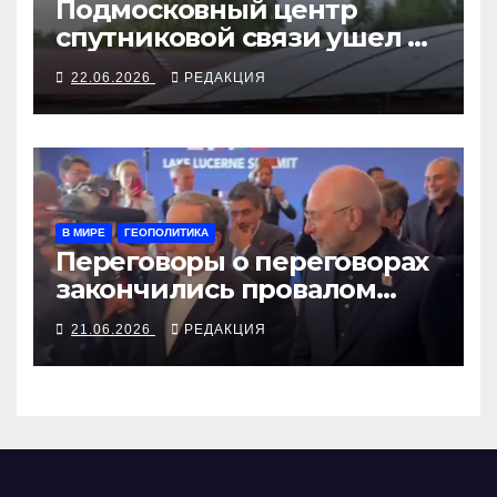
Подмосковный центр
спутниковой связи ушел во
«внезону доступа»
22.06.2026
РЕДАКЦИЯ
В МИРЕ
ГЕОПОЛИТИКА
Переговоры о переговорах
закончились провалом
благодаря Трампу
21.06.2026
РЕДАКЦИЯ