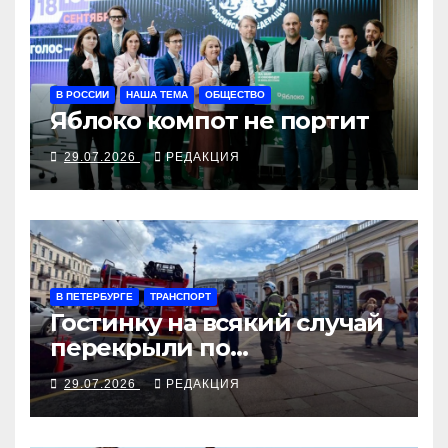
В РОССИИ
НАША ТЕМА
ОБЩЕСТВО
Яблоко компот не портит
29.07.2026
РЕДАКЦИЯ
В ПЕТЕРБУРГЕ
ТРАНСПОРТ
Гостинку на всякий случай
перекрыли по
задымлению
29.07.2026
РЕДАКЦИЯ