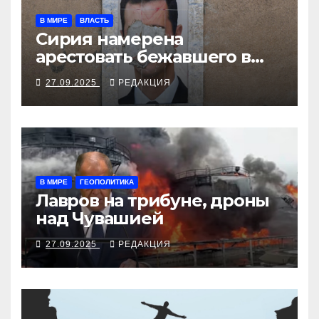
В МИРЕ
ВЛАСТЬ
Сирия намерена
арестовать бежавшего в
Москву экс-диктатора
27.09.2025
РЕДАКЦИЯ
В МИРЕ
ГЕОПОЛИТИКА
Лавров на трибуне, дроны
над Чувашией
27.09.2025
РЕДАКЦИЯ