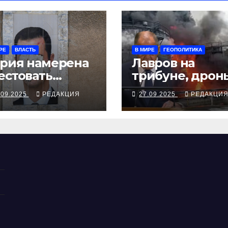
РЕ
ВЛАСТЬ
В МИРЕ
ГЕОПОЛИТИКА
рия намерена
Лавров на
естовать
трибуне, дрон
жавшего в
над Чувашией
.09.2025
РЕДАКЦИЯ
27.09.2025
РЕДАКЦИ
скву экс-
ктатора