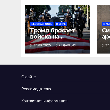
БЕЗОПАСНОСТЬ
В МИРЕ
В МИ
Трамп бросает
Си
войска на
ар
Портленд
бе
27.09.2025
РЕДАКЦИЯ
27
Мо
ди
О сайте
Рекламодателю
Контактная информация