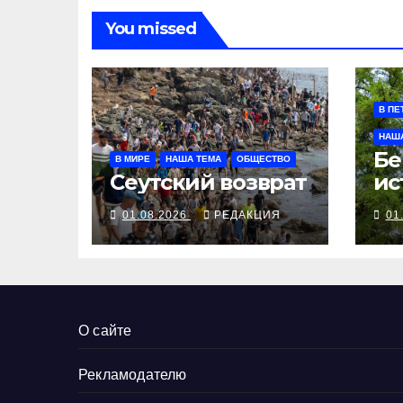
You missed
В ПЕ
НАШ
Бе
В МИРЕ
НАША ТЕМА
ОБЩЕСТВО
Сеутский возврат
ис
М
01.08.2026
РЕДАКЦИЯ
01
О сайте
Рекламодателю