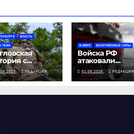
ТЕРБУРГЕ
ВЛАСТЬ
А ТЕМА
В МИРЕ
ВООРУЖЁННЫЕ СИЛЫ
гловская
Войска РФ
тория с
атаковали
еншиковым
киевский
.08.2026
РЕДАКЦИЯ
01.08.2026
РЕДАКЦИ
медцентр,
украинские
БПЛА утопили
контейнерово
«Росатома»