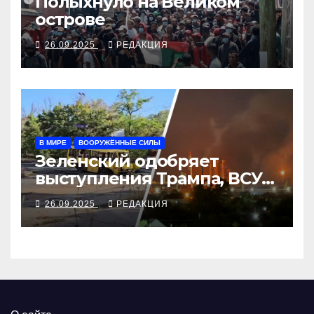
Полыхнуло на Великом
острове
26.09.2025
РЕДАКЦИЯ
В МИРЕ
ВООРУЖЁННЫЕ СИЛЫ
Зеленский одобряет
выступления Трампа, ВСУ
закрыли Добропольский
26.09.2025
РЕДАКЦИЯ
рубеж