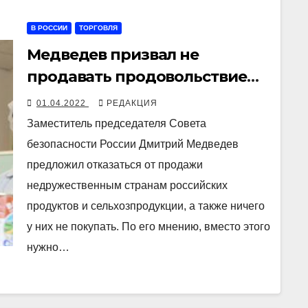
В РОССИИ
ТОРГОВЛЯ
Медведев призвал не
продавать продовольствие
«недругам» и не покупать его
01.04.2022
РЕДАКЦИЯ
у них
Заместитель председателя Совета
безопасности России Дмитрий Медведев
предложил отказаться от продажи
недружественным странам российских
продуктов и сельхозпродукции, а также ничего
у них не покупать. По его мнению, вместо этого
нужно…