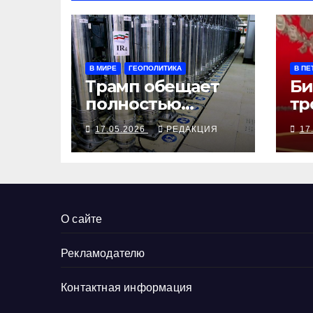
В МИРЕ
ГЕОПОЛИТИКА
В ПЕ
Трамп обещает
Би
полностью
тр
уничтожить в
сд
17.05.2026
РЕДАКЦИЯ
17
очередной раз
лу
О сайте
Рекламодателю
Контактная информация