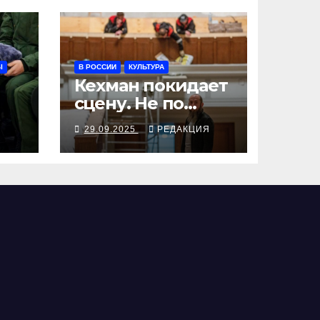
Ы
В РОССИИ
КУЛЬТУРА
Кехман покидает
сцену. Не по
собственному
Я
29.09.2025
РЕДАКЦИЯ
ыв
желанию