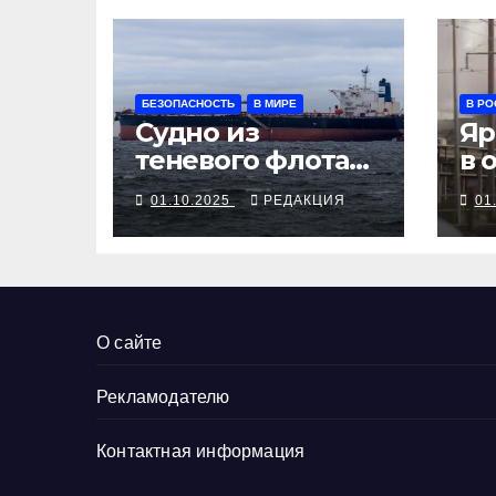
БЕЗОПАСНОСТЬ
В МИРЕ
В РО
Судно из
Яр
теневого флота
в 
РФ остановлено
Оф
01.10.2025
РЕДАКЦИЯ
01
у берегов
не
Франции
О сайте
Рекламодателю
Контактная информация