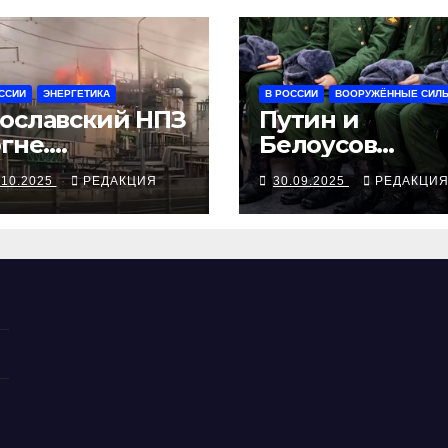
ССИИ
ЭНЕРГЕТИКА
В РОССИИ
ВООРУЖЁННЫЕ СИЛ
ославский НПЗ
Путин и
огне.
Белоусов
ициально —
объявили
.10.2025
РЕДАКЦИЯ
30.09.2025
РЕДАКЦИ
 дроны
осенний приз