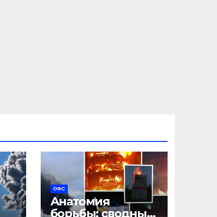
ОФС
Анатомия
борьбы: сводный