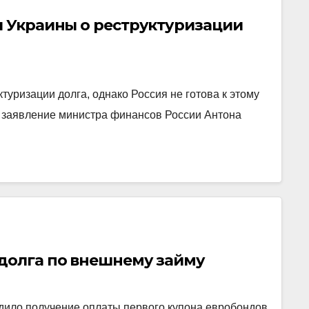
ы Украины о реструктуризации
туризации долга, однако Россия не готова к этому
а заявление министра финансов России Антона
 долга по внешнему займу
дило получение оплаты первого купона евробондов