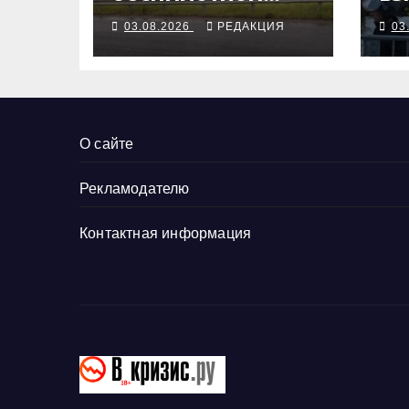
войны: удары по
пр
03.08.2026
РЕДАКЦИЯ
03
городам, жертвы
ит
на пляже,
Ро
пожары на
складах
О сайте
Рекламодателю
Контактная информация