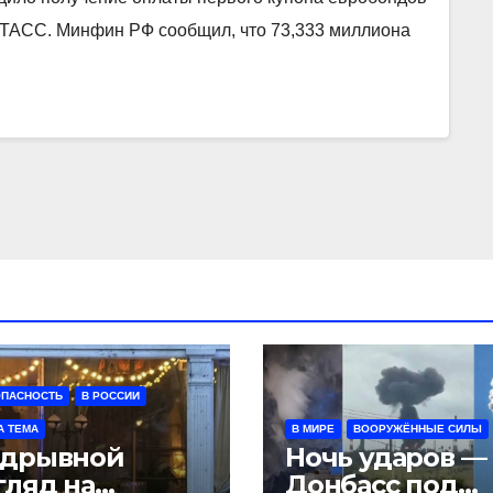
-ТАСС. Минфин РФ сообщил, что 73,333 миллиона
ОПАСНОСТЬ
В РОССИИ
А ТЕМА
В МИРЕ
ВООРУЖЁННЫЕ СИЛЫ
дрывной
Ночь ударов —
гляд на
Донбасс под