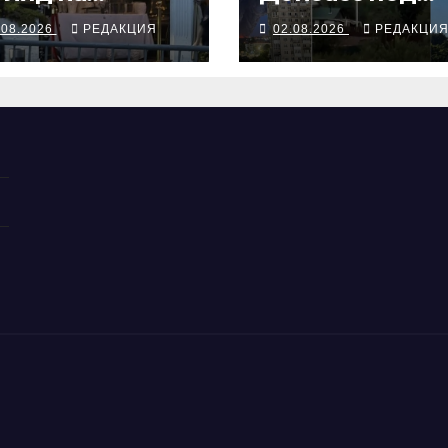
иключения
огнём Россия 
.08.2026
РЕДАКЦИЯ
02.08.2026
РЕДАКЦИ
альянцев в
пожарах
ссии