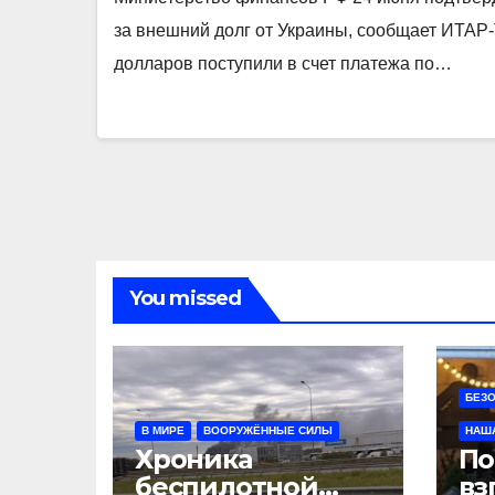
за внешний долг от Украины, сообщает ИТАР
долларов поступили в счет платежа по…
You missed
БЕЗ
В МИРЕ
ВООРУЖЁННЫЕ СИЛЫ
НАШ
Хроника
По
беспилотной
вз