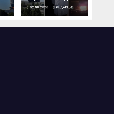
в
отчёт
Я
02.08.2026
РЕДАКЦИЯ
Сопротивления
за июль 2026 года