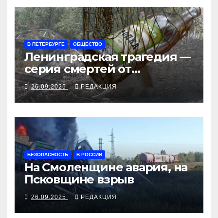
В ПЕТЕРБУРГЕ
ОБЩЕСТВО
Ленинградская трагедия —
серия смертей от
алкосуррогата
26.09.2025
РЕДАКЦИЯ
БЕЗОПАСНОСТЬ
В РОССИИ
На Смоленщине авария, на
Псковщине взрыв
26.09.2025
РЕДАКЦИЯ