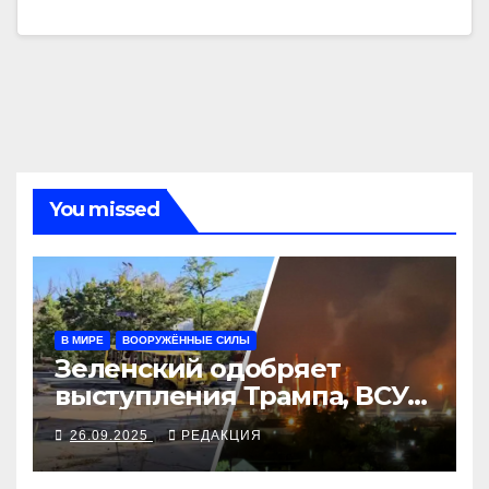
You missed
В МИРЕ
ВООРУЖЁННЫЕ СИЛЫ
Зеленский одобряет
выступления Трампа, ВСУ
закрыли Добропольский
26.09.2025
РЕДАКЦИЯ
рубеж