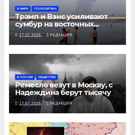
В МИРЕ
ГЕОПОЛИТИКА
Трамп и Вэнс усиливают
сумбур на восточных
направлениях
17.07.2026
РЕДАКЦИЯ
В РОССИИ
ОБЩЕСТВО
Ремесло везут в Москву, с
Надеждина берут тысячу
17.07.2026
РЕДАКЦИЯ