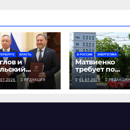
ТЕРБУРГЕ
ВЛАСТЬ
В РОССИИ
ЭНЕРГЕТИКА
глов и
Матвиенко
льский
требует по
дписали
топливному
.07.2026
РЕДАКЦИЯ
01.07.2026
РЕДАКЦИ
вместный план
кризису не оха
 годы
но и не ахать
дущего ЗакСа