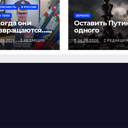
ОПАСНОСТЬ
В РОССИИ
А ТЕМА
ЗЕРКАЛО
огда они
Оставить Пути
звращаются…
одного
и не
.08.2026
РЕДАКЦИЯ
06.08.2026
РЕДАКЦИ
звращаются