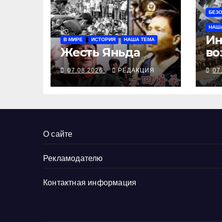
БЕЗ
НАШ
Ин
В МИРЕ
ИСТОРИЯ
НАША ТЕМА
Жесть Яньда
во
Ил
07.08.2026
РЕДАКЦИЯ
07
во
О сайте
Рекламодателю
Контактная информация