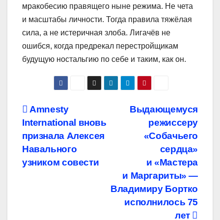
мракобесию правящего ныне режима. Не чета
и масштабы личности. Тогда правила тяжёлая
сила, а не истеричная злоба. Лигачёв не
ошибся, когда предрекал перестройщикам
будущую ностальгию по себе и таким, как он.
Навигация
Amnesty
Выдающемуся
International вновь
режиссеру
по
признала Алексея
«Собачьего
записям
Навального
сердца»
узником совести
и «Мастера
и Маргариты» —
Владимиру Бортко
исполнилось 75
лет