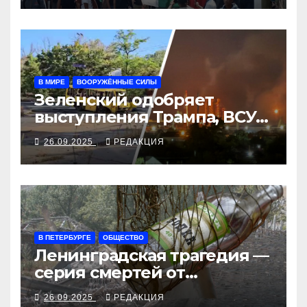
В МИРЕ
ВООРУЖЁННЫЕ СИЛЫ
Зеленский одобряет
выступления Трампа, ВСУ
закрыли Добропольский
26.09.2025
РЕДАКЦИЯ
рубеж
В ПЕТЕРБУРГЕ
ОБЩЕСТВО
Ленинградская трагедия —
серия смертей от
алкосуррогата
26.09.2025
РЕДАКЦИЯ