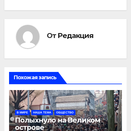
От
Редакция
Похожая запись
В МИРЕ
НАША ТЕМА
ОБЩЕСТВО
Полыхнуло на Великом
острове