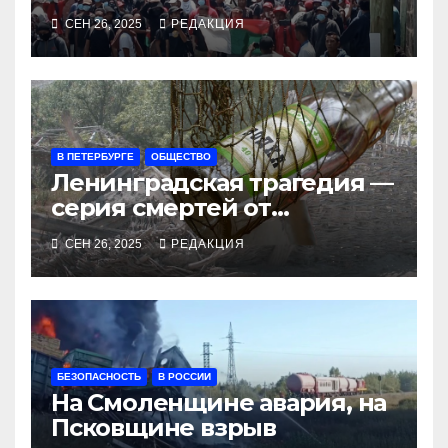
СЕН 26, 2025
РЕДАКЦИЯ
В ПЕТЕРБУРГЕ
ОБЩЕСТВО
Ленинградская трагедия —
серия смертей от
алкосуррогата
СЕН 26, 2025
РЕДАКЦИЯ
БЕЗОПАСНОСТЬ
В РОССИИ
На Смоленщине авария, на
Псковщине взрыв