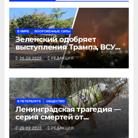
В МИРЕ
ВООРУЖЁННЫЕ СИЛЫ
Зеленский одобряет
выступления Трампа, ВСУ
закрыли Добропольский
26.09.2025
РЕДАКЦИЯ
рубеж
В ПЕТЕРБУРГЕ
ОБЩЕСТВО
Ленинградская трагедия —
серия смертей от
алкосуррогата
26.09.2025
РЕДАКЦИЯ